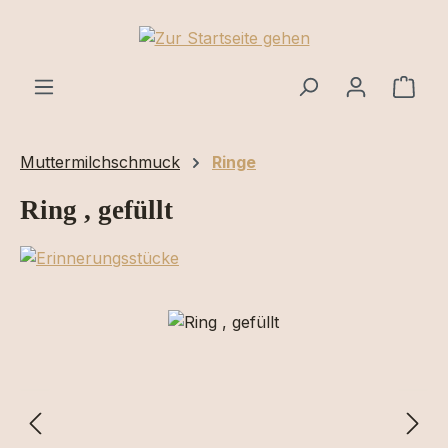
Zum Hauptinhalt springen
Ware
Muttermilchschmuck
Ringe
Ring , gefüllt
Bildergalerie überspringen