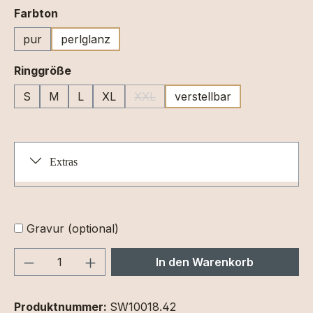
auswählen
Farbton
pur
perlglanz
auswählen
Ringgröße
S
M
L
XL
XXL
verstellbar
(Diese Option ist zurzeit nicht verfüg
Extras
Gravur (optional)
Produkt Anzahl: Gib den gewünschten We
In den Warenkorb
Produktnummer:
SW10018.42