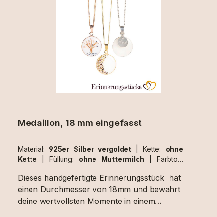
Materialen müssen zusätzlich ausgewählt
werden.Aufgrund der begrenzten Fläche sind
nicht alle Designs mit jeder Haarsträhne
umsetzbar , da kommt es immer auf die
Beschaffenheit der Haarsträhne/n an. Dies
können wir aber erst beurteilen wenn wir die
Materialien bei uns haben. 2 kleine Herzen
nebeneinander aus Haarsträhnen sind z.Bsp.
nicht umsetzbar.
Medaillon, 18 mm eingefasst
Material:
925er Silber vergoldet
|
Kette:
ohne
Kette
|
Füllung:
ohne Muttermilch
|
Farbton:
perlglanz
Dieses handgefertigte Erinnerungsstück hat
einen Durchmesser von 18mm und bewahrt
deine wertvollsten Momente in einem
Schmuckstück voller Bedeutung. Mit viel