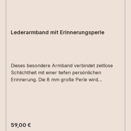
Lederarmband mit Erinnerungsperle
Dieses besondere Armband verbindet zeitlose
Schlichtheit mit einer tiefen persönlichen
Erinnerung. Die 8 mm große Perle wird
individuell für Sie angefertigt und kann mit
Asche, Haaren, Fell, Stoff oder anderen
wertvollen Erinnerungsmaterialien befüllt
werden. So entsteht ein ganz persönliches
Schmuckstück, das Verbundenheit spürbar
macht und kostbare Erinnerungen für immer
Regulärer Preis:
59,00 €
bewahrt. Das Design ist frei wählbar und kann