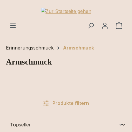
Zum Hauptinhalt springen
Ware
Erinnerungsschmuck
Armschmuck
Armschmuck
Produkte filtern