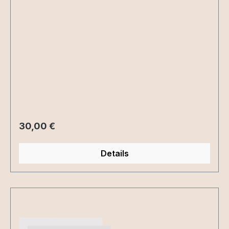
Regulärer Preis:
30,00 €
Details