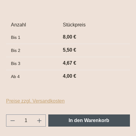
Anzahl
Stückpreis
8,00 €
Bis
1
5,50 €
Bis
2
4,67 €
Bis
3
4,00 €
Ab
4
Preise zzgl. Versandkosten
Produkt Anzahl: Gib den gewünschten Wert e
In den Warenkorb