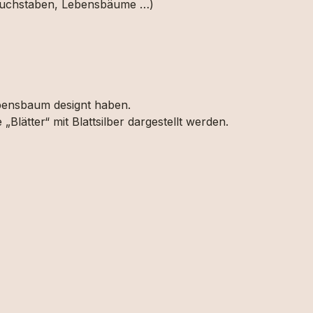
, Buchstaben, Lebensbäume …)
bensbaum designt haben.
lätter“ mit Blattsilber dargestellt werden.