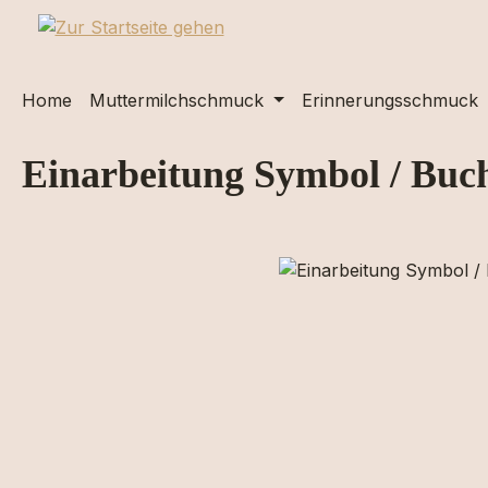
m Hauptinhalt springen
Zur Suche springen
Zur Hauptnavigation springen
Home
Muttermilchschmuck
Erinnerungsschmuck
Einarbeitung Symbol / Buc
Bildergalerie überspringen