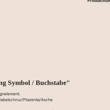
Produktnu
ng Symbol / Buchstabe"
ignelement.
Nabelschnur/Plazenta/Asche