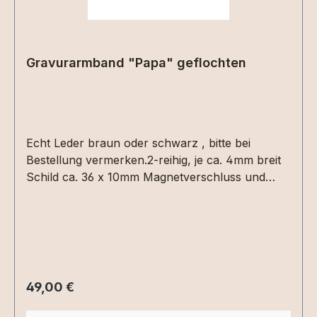
Gravurarmband "Papa" geflochten
Echt Leder braun oder schwarz , bitte bei
Bestellung vermerken.2-reihig, je ca. 4mm breit
Schild ca. 36 x 10mm Magnetverschluss und
Schild aus Edelstahl Länge ca. 20/21cm mit
Verlängerungsstück Gewicht ca. 24 Gramm
Regulärer Preis:
49,00 €