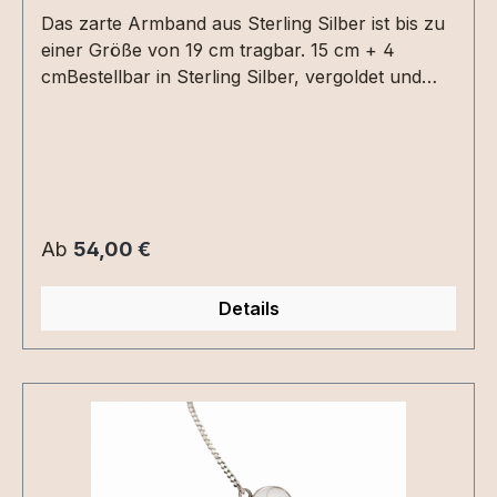
Das zarte Armband aus Sterling Silber ist bis zu
einer Größe von 19 cm tragbar. 15 cm + 4
cmBestellbar in Sterling Silber, vergoldet und
rosévergoldet.Vergoldete Fassungen nutzen sich
mit der Zeit ab. Die beiden Tropfen können mit
unterschiedlichen Extras befüllt werden. Auch
mit Muttermilch aus 2 unterschiedlichen
Stillzeiten ist möglich.Wunderbar kombinierbar
mit dem Tropfenanhänger und den
Regulärer Preis:
Ab
54,00 €
tropfenförmigen Ohrstecker.
Details