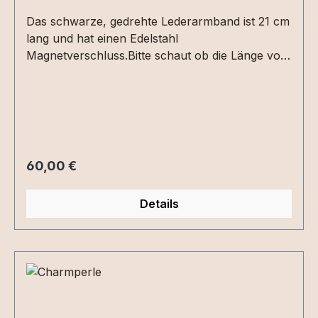
Das schwarze, gedrehte Lederarmband ist 21 cm
lang und hat einen Edelstahl
Magnetverschluss.Bitte schaut ob die Länge von
21 cm für euch passt oder ihr eine andere Länge
benötigt.Nachträgliche Änderungen müssen wir
euch in Rechnung stellen. In die Großlochperle
können Extra´s eingearbeitet werden.
Regulärer Preis:
60,00 €
Details