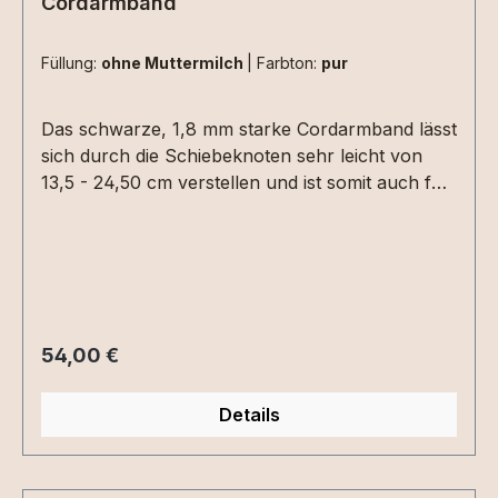
Cordarmband
Füllung:
ohne Muttermilch
|
Farbton:
pur
Das schwarze, 1,8 mm starke Cordarmband lässt
sich durch die Schiebeknoten sehr leicht von
13,5 - 24,50 cm verstellen und ist somit auch für
Männer und Kinder geeignet. In das 10 mm
Medaillon werden eure Wunschmaterialien
eingearbeitet.Die Fassung ist 925 er Sterling
Silber.Auf Wunsch, auch in vergoldet oder
rosévergoldet möglich - bitte bei der Bestellung
angeben. Hierzu aber der Hinweis -
Regulärer Preis:
54,00 €
Vergoldungen nutzen sich mit der Zeit durch
Körperkontakt ab!Durch die kleine Fläche sind
Details
nur bedingt Symbole oder Buchstaben möglich.