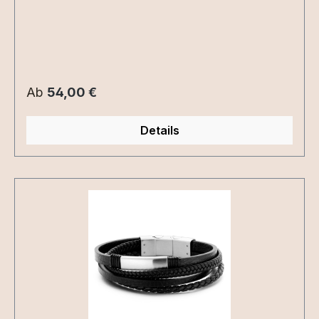
zur Mutter - Kind Kette
Regulärer Preis:
Ab
54,00 €
Details