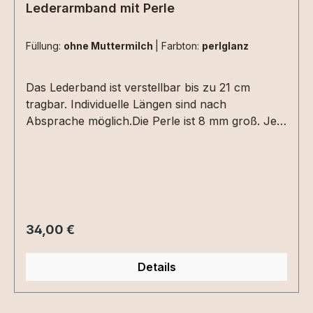
Durchschnittliche Bewertung von 5 von 5 Sternen
Lederarmband mit Perle
Füllung:
ohne Muttermilch
|
Farbton:
perlglanz
Das Lederband ist verstellbar bis zu 21 cm
tragbar. Individuelle Längen sind nach
Absprache möglich.Die Perle ist 8 mm groß. Je
nach verwendeten
Materialien/Schmuckkomponenten wird das
Lederarmband evtl. leicht abgeändert gefertigt
.Die Standartfarbe ist schwarz. Möchtest du eine
andere Farbe - gibt es bitte unbedingt bei der
Bestellung an. Die Zwischenperlen sind in
Regulärer Preis:
34,00 €
Sterling Silber, vergoldet oder rosévergoldet
möglich. Bitte bei der Bestellung vermerken.
Details
Gravurplättchen bitte hier
auswählen.Geburtssteine bitte hier auswählen.
Viel Spaß beim erstellen deines persönlichen