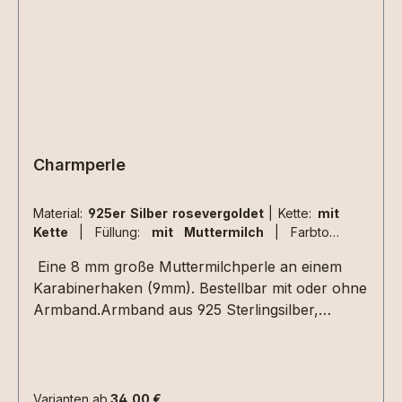
Charmperle
Material:
925er Silber rosevergoldet
|
Kette:
mit
Kette
|
Füllung:
mit Muttermilch
|
Farbton:
perlglanz
Eine 8 mm große Muttermilchperle an einem
Karabinerhaken (9mm). Bestellbar mit oder ohne
Armband.Armband aus 925 Sterlingsilber,
rhodiniert, mit Karabinerverschluss. Auch in
vergoldet und rosévergoldet.In die Perle können
gerne Extras eingearbeitet werden.
Varianten ab
34,00 €