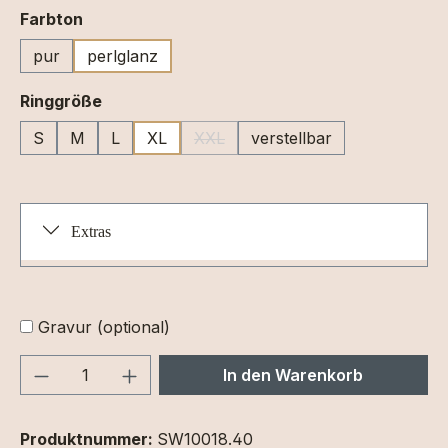
auswählen
Farbton
pur
perlglanz
auswählen
Ringgröße
S
M
L
XL
XXL
verstellbar
(Diese Option ist zurzeit nicht verfüg
Extras
Gravur (optional)
Produkt Anzahl: Gib den gewünschten We
In den Warenkorb
Produktnummer:
SW10018.40