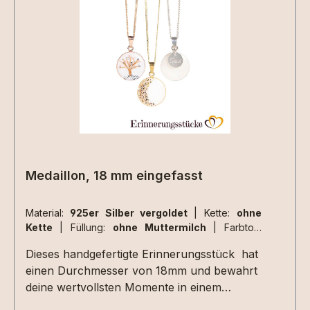
Materialen müssen zusätzlich ausgewählt
werden.Aufgrund der begrenzten Fläche sind
nicht alle Designs mit jeder Haarsträhne
umsetzbar , da kommt es immer auf die
Beschaffenheit der Haarsträhne/n an. Dies
können wir aber erst beurteilen wenn wir die
Materialien bei uns haben. 2 kleine Herzen
nebeneinander aus Haarsträhnen sind z.Bsp.
nicht umsetzbar.
Medaillon, 18 mm eingefasst
Material:
925er Silber vergoldet
|
Kette:
ohne
Kette
|
Füllung:
ohne Muttermilch
|
Farbton:
perlglanz
Dieses handgefertigte Erinnerungsstück hat
einen Durchmesser von 18mm und bewahrt
deine wertvollsten Momente in einem
Schmuckstück voller Bedeutung. Mit viel