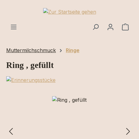
Zum Hauptinhalt springen
Ware
Muttermilchschmuck
Ringe
Ring , gefüllt
Bildergalerie überspringen