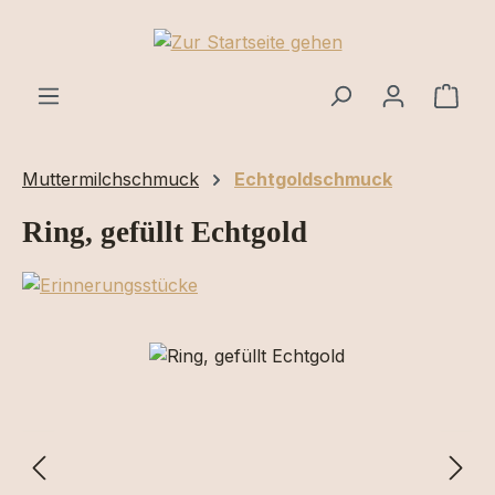
Zum Hauptinhalt springen
Ware
Muttermilchschmuck
Echtgoldschmuck
Ring, gefüllt Echtgold
Bildergalerie überspringen