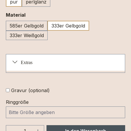
pur
perlglanz
auswählen
Material
585er Gelbgold
333er Gelbgold
333er Weißgold
Extras
Gravur (optional)
Ringgröße
Produkt Anzahl: Gib den gewünschten We
In den Warenkorb