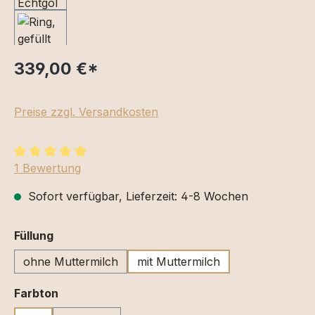
339,00 €
*
Preise zzgl. Versandkosten
Durchschnittliche Bewertung von 5 von 5 Sternen
1 Bewertung
Sofort verfügbar, Lieferzeit: 4-8 Wochen
auswählen
Füllung
ohne Muttermilch
mit Muttermilch
auswählen
Farbton