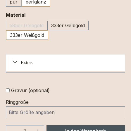
pur
perlglanz
auswählen
Material
585er Gelbgold
333er Gelbgold
(Diese Option ist zurzeit nicht verfügbar.)
333er Weißgold
Extras
Gravur (optional)
Ringgröße
Produkt Anzahl: Gib den gewünschten We
In den Warenkorb