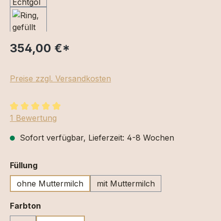
354,00 €
*
Preise zzgl. Versandkosten
Durchschnittliche Bewertung von 5 von 5 Sternen
1 Bewertung
Sofort verfügbar, Lieferzeit: 4-8 Wochen
auswählen
Füllung
ohne Muttermilch
mit Muttermilch
auswählen
Farbton