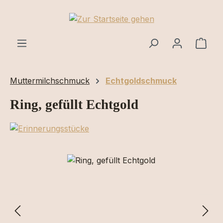
Zum Hauptinhalt springen
Ware
Muttermilchschmuck
Echtgoldschmuck
Ring, gefüllt Echtgold
Bildergalerie überspringen