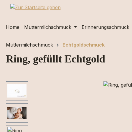
m Hauptinhalt springen
Zur Suche springen
Zur Hauptnavigation springen
Home
Muttermilchschmuck
Erinnerungsschmuck
Muttermilchschmuck
Echtgoldschmuck
Ring, gefüllt Echtgold
Bildergalerie überspringen