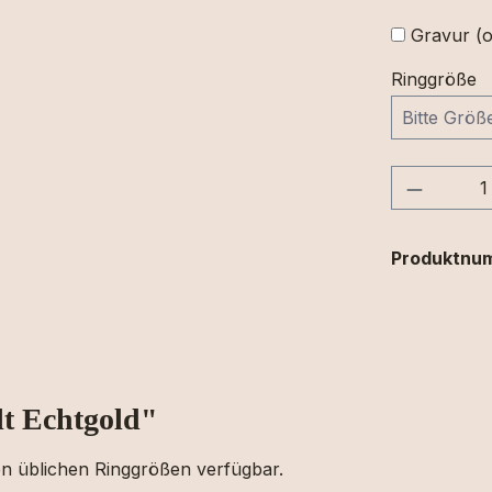
Gravur (o
Ringgröße
Produkt
Produktnu
lt Echtgold"
den üblichen Ringgrößen verfügbar.