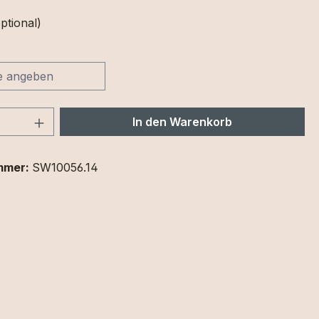
ptional)
 Anzahl: Gib den gewünschten Wert ein 
In den Warenkorb
mmer:
SW10056.14