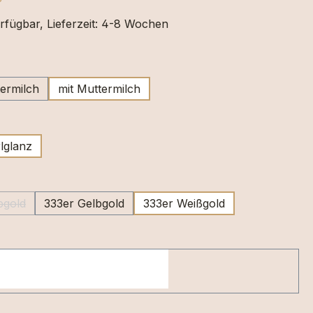
rfügbar, Lieferzeit: 4-8 Wochen
wählen
ermilch
mit Muttermilch
swählen
lglanz
swählen
bgold
333er Gelbgold
333er Weißgold
ese Option ist zurzeit nicht verfügbar.)