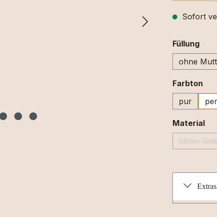
Sofort ve
aus
Füllung
ohne Mutt
au
Farbton
pur
per
au
Material
585er Gel
(Di
Extras