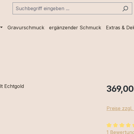
Gravurschmuck
ergänzender Schmuck
Extras & De
369,00
Preise zzgl
Durchschnit
1 Bewertun