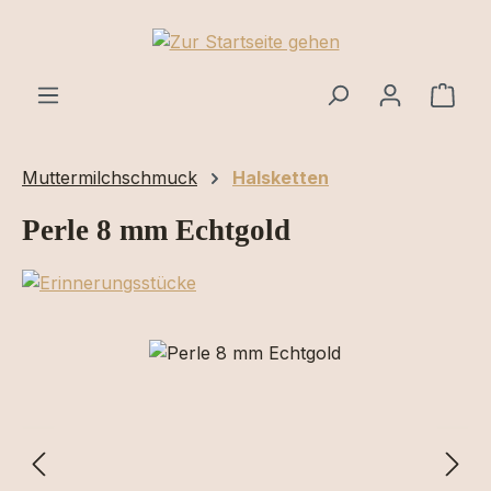
Zum Hauptinhalt springen
Ware
Muttermilchschmuck
Halsketten
Perle 8 mm Echtgold
Bildergalerie überspringen