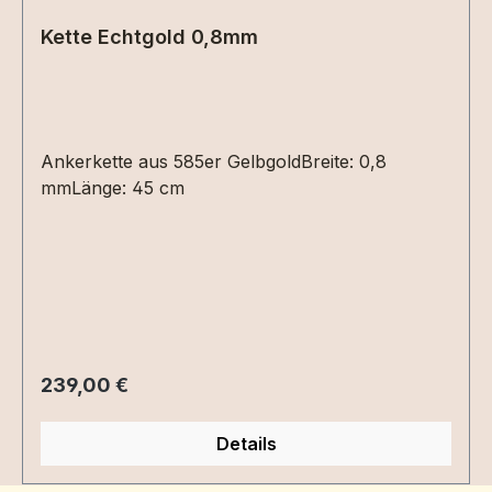
Kette Echtgold 0,8mm
Ankerkette aus 585er GelbgoldBreite: 0,8
mmLänge: 45 cm
Regulärer Preis:
239,00 €
Details