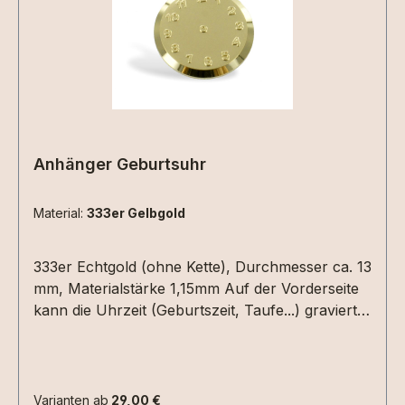
Anhänger Geburtsuhr
Material:
333er Gelbgold
333er Echtgold (ohne Kette), Durchmesser ca. 13
mm, Materialstärke 1,15mm Auf der Vorderseite
kann die Uhrzeit (Geburtszeit, Taufe...) graviert
werden. Hierzu einfach die Uhrzeit in die
Textbox schreiben. Auf der Rückseite Datum
(XX.XX.XX) und /oder ein Name mit max. 6
Zeichen.Bitte die entsprechenden
Varianten ab
29,00 €