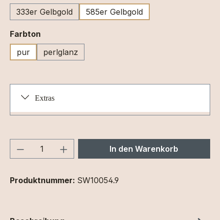
333er Gelbgold
585er Gelbgold
auswählen
Farbton
pur
perlglanz
Extras
Produkt Anzahl: Gib den gewünschten We
In den Warenkorb
Produktnummer:
SW10054.9