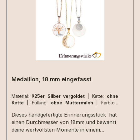
Materialen müssen zusätzlich ausgewählt
werden.Aufgrund der begrenzten Fläche sind
nicht alle Designs mit jeder Haarsträhne
umsetzbar , da kommt es immer auf die
Beschaffenheit der Haarsträhne/n an. Dies
können wir aber erst beurteilen wenn wir die
Materialien bei uns haben. 2 kleine Herzen
nebeneinander aus Haarsträhnen sind z.Bsp.
nicht umsetzbar.
Medaillon, 18 mm eingefasst
Material:
925er Silber vergoldet
|
Kette:
ohne
Kette
|
Füllung:
ohne Muttermilch
|
Farbton:
perlglanz
Dieses handgefertigte Erinnerungsstück hat
einen Durchmesser von 18mm und bewahrt
deine wertvollsten Momente in einem
Schmuckstück voller Bedeutung. Mit viel