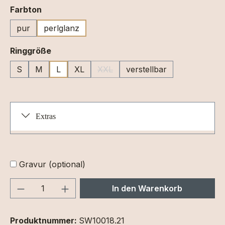
auswählen
Farbton
pur
perlglanz
auswählen
Ringgröße
S
M
L
XL
XXL
verstellbar
(Diese Option ist zurzeit nicht verfüg
Extras
Gravur (optional)
Produkt Anzahl: Gib den gewünschten We
In den Warenkorb
Produktnummer:
SW10018.21