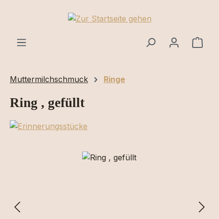
Zum Hauptinhalt springen
Ware
Muttermilchschmuck
Ringe
Ring , gefüllt
Bildergalerie überspringen