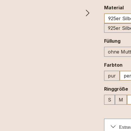
au
Material
925er Silb
925er Silb
aus
Füllung
ohne Mutt
au
Farbton
pur
per
a
Ringgröße
S
M
Extras