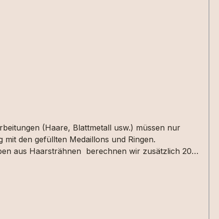
arbeitungen (Haare, Blattmetall usw.) müssen nur
 mit den gefüllten Medaillons und Ringen.
taben aus Haarsträhnen berechnen wir zusätzlich 20
en oder in der Textbox für Mitteilungen im
 nicht alle Designs mit jeder Haarsträhne umsetzbar
 die Materialien bei uns haben. 2 kleine Herzen