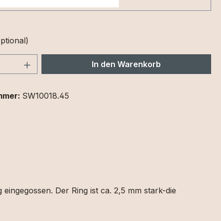
ptional)
 Anzahl: Gib den gewünschten Wert ein 
In den Warenkorb
mmer:
SW10018.45
 eingegossen. Der Ring ist ca. 2,5 mm stark-die