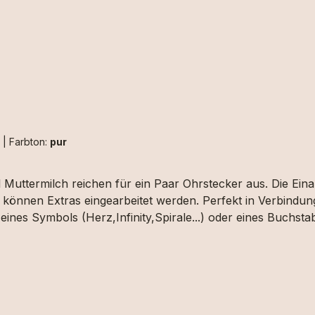
h
|
Farbton:
pur
 Muttermilch reichen für ein Paar Ohrstecker aus. Die Ein
können Extras eingearbeitet werden. Perfekt in Verbindung
eines Symbols (Herz,Infinity,Spirale...) oder eines Buchs
stabe" auswählen und uns die das gewünschte Motiv upload
ch ausgewählt werden.Aufgrund der begrenzten Fläche sind
trähne/n an. Dies können wir aber erst beurteilen wenn wir
setzbar.