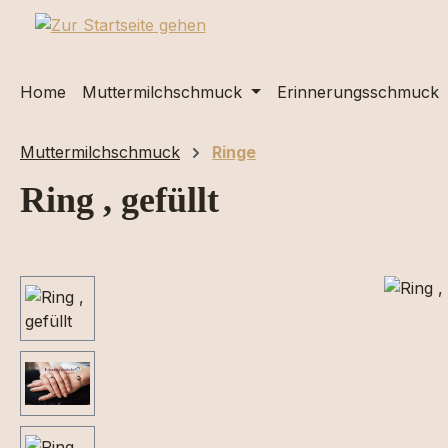
m Hauptinhalt springen
Zur Suche springen
Zur Hauptnavigation springen
Home
Muttermilchschmuck
Erinnerungsschmuck
Muttermilchschmuck
Ringe
Ring , gefüllt
Bildergalerie überspringen