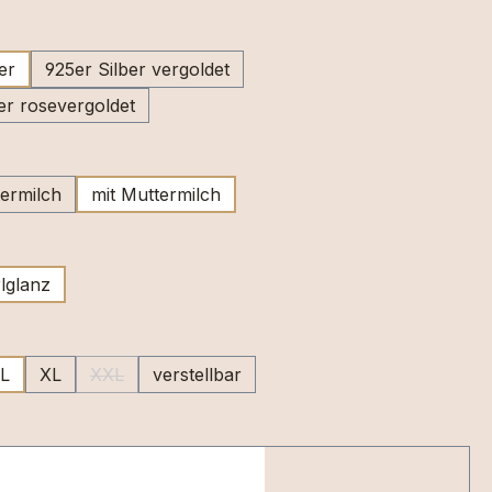
swählen
er
925er Silber vergoldet
er rosevergoldet
wählen
ermilch
mit Muttermilch
swählen
lglanz
uswählen
L
XL
XXL
verstellbar
(Diese Option ist zurzeit nicht verfügbar.)