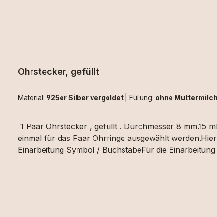
Ohrstecker, gefüllt
Material:
925er Silber vergoldet
|
Füllung:
ohne Muttermilc
1 Paar Ohrstecker , gefüllt . Durchmesser 8 mm.15 ml
einmal für das Paar Ohrringe ausgewählt werden.Hier 
Einarbeitung Symbol / BuchstabeFür die Einarbeitung 
Euro bitte zu den Extras"+ Einarbeitung Symbol/Buch
Warenkorb schreiben. Die Materialen müssen zusätzli
, da kommt es immer auf die Beschaffenheit der Haars
nebeneinander aus Haarsträhnen sind z.Bsp. nicht um