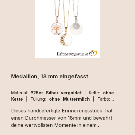
Materialen müssen zusätzlich ausgewählt
werden.Aufgrund der begrenzten Fläche sind
nicht alle Designs mit jeder Haarsträhne
umsetzbar , da kommt es immer auf die
Beschaffenheit der Haarsträhne/n an. Dies
können wir aber erst beurteilen wenn wir die
Materialien bei uns haben. 2 kleine Herzen
nebeneinander aus Haarsträhnen sind z.Bsp.
nicht umsetzbar.
Medaillon, 18 mm eingefasst
Material:
925er Silber vergoldet
|
Kette:
ohne
Kette
|
Füllung:
ohne Muttermilch
|
Farbton:
perlglanz
Dieses handgefertigte Erinnerungsstück hat
einen Durchmesser von 18mm und bewahrt
deine wertvollsten Momente in einem
Schmuckstück voller Bedeutung. Mit viel