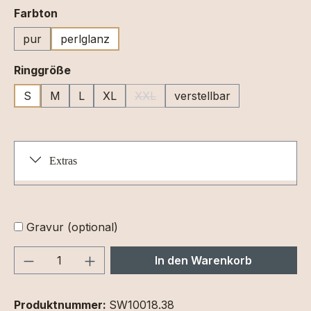
auswählen
Farbton
pur
perlglanz
auswählen
Ringgröße
S
M
L
XL
XXL
verstellbar
(Diese Option ist zurzeit nicht verfüg
Extras
Gravur (optional)
Produkt Anzahl: Gib den gewünschten We
In den Warenkorb
Produktnummer:
SW10018.38