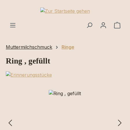
Zum Hauptinhalt springen
Ware
Muttermilchschmuck
Ringe
Ring , gefüllt
Bildergalerie überspringen