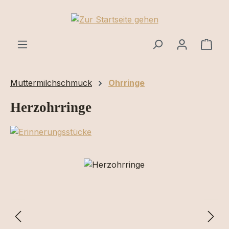
Zum Hauptinhalt springen
Ware
Muttermilchschmuck
Ohrringe
Herzohrringe
Bildergalerie überspringen