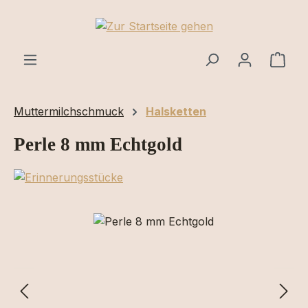
Zum Hauptinhalt springen
Ware
Muttermilchschmuck
Halsketten
Perle 8 mm Echtgold
Bildergalerie überspringen