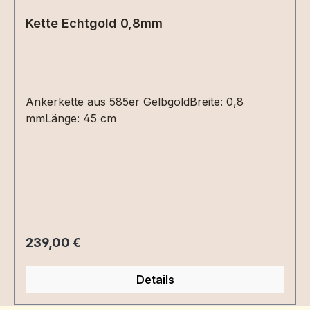
Kette Echtgold 0,8mm
Ankerkette aus 585er GelbgoldBreite: 0,8
mmLänge: 45 cm
Regulärer Preis:
239,00 €
Details