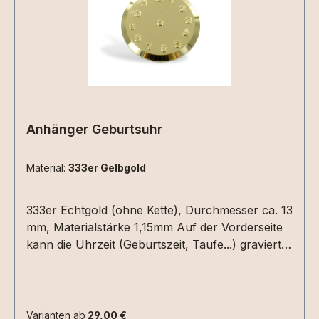
Anhänger Geburtsuhr
Material:
333er Gelbgold
333er Echtgold (ohne Kette), Durchmesser ca. 13
mm, Materialstärke 1,15mm Auf der Vorderseite
kann die Uhrzeit (Geburtszeit, Taufe...) graviert
werden. Hierzu einfach die Uhrzeit in die
Textbox schreiben. Auf der Rückseite Datum
(XX.XX.XX) und /oder ein Name mit max. 6
Zeichen.Bitte die entsprechenden
Varianten ab
29,00 €