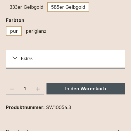
333er Gelbgold
585er Gelbgold
auswählen
Farbton
pur
perlglanz
Extras
Produkt Anzahl: Gib den gewünschten We
In den Warenkorb
Produktnummer:
SW10054.3