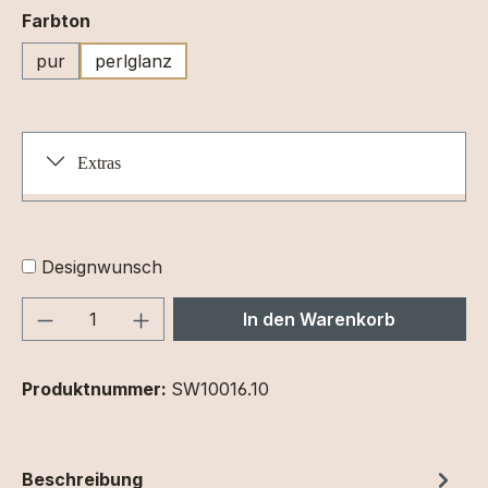
auswählen
Farbton
pur
perlglanz
Extras
Designwunsch
Produkt Anzahl: Gib den gewünschten We
In den Warenkorb
Produktnummer:
SW10016.10
Beschreibung