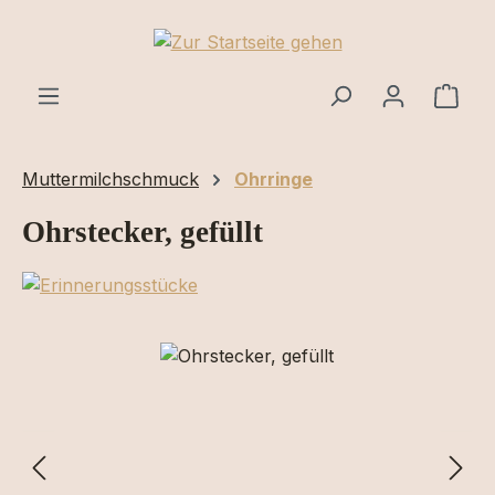
Zum Hauptinhalt springen
Ware
Muttermilchschmuck
Ohrringe
Ohrstecker, gefüllt
Bildergalerie überspringen