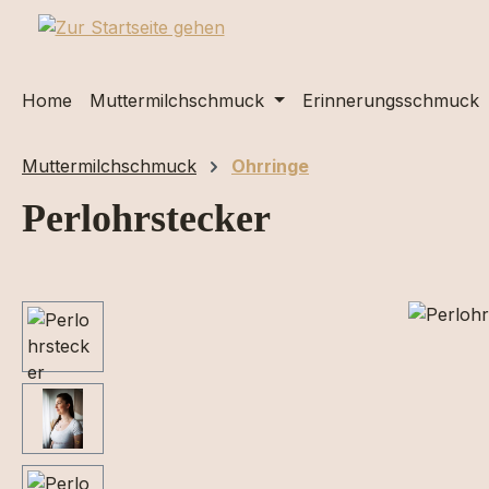
m Hauptinhalt springen
Zur Suche springen
Zur Hauptnavigation springen
Home
Muttermilchschmuck
Erinnerungsschmuck
Muttermilchschmuck
Ohrringe
Perlohrstecker
Bildergalerie überspringen