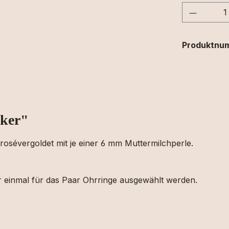
Produkt
Produktnu
cker"
r rosévergoldet mit je einer 6 mm Muttermilchperle.
r einmal für das Paar Ohrringe ausgewählt werden.