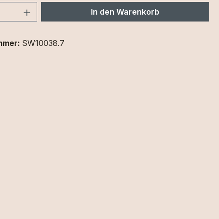
 Anzahl: Gib den gewünschten Wert ein 
In den Warenkorb
mmer:
SW10038.7