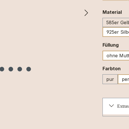
au
Material
585er Gel
925er Silb
aus
Füllung
ohne Mutt
au
Farbton
pur
per
Extras