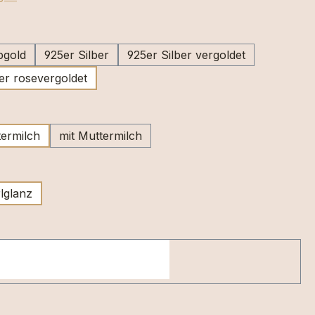
swählen
bgold
925er Silber
925er Silber vergoldet
er rosevergoldet
wählen
ermilch
mit Muttermilch
swählen
lglanz