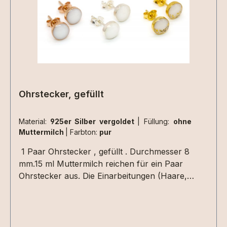
Ohrstecker, gefüllt
Material:
925er Silber vergoldet
|
Füllung:
ohne
Muttermilch
|
Farbton:
pur
1 Paar Ohrstecker , gefüllt . Durchmesser 8
mm.15 ml Muttermilch reichen für ein Paar
Ohrstecker aus. Die Einarbeitungen (Haare,
Blattmetall usw.) müssen nur einmal für das Paar
Ohrringe ausgewählt werden.Hier können Extras
eingearbeitet werden. Perfekt in Verbindung mit
den gefüllten Medaillons und Ringen.