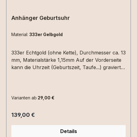
Anhänger Geburtsuhr
Material:
333er Gelbgold
333er Echtgold (ohne Kette), Durchmesser ca. 13
mm, Materialstärke 1,15mm Auf der Vorderseite
kann die Uhrzeit (Geburtszeit, Taufe...) graviert
werden. Hierzu einfach die Uhrzeit in die
Textbox schreiben. Auf der Rückseite Datum
(XX.XX.XX) und /oder ein Name mit max. 6
Zeichen.Bitte die entsprechenden
Varianten ab
29,00 €
Gravuroptionen auswählen.
Regulärer Preis:
139,00 €
Details