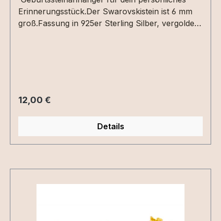
Erinnerungsstück.Der Swarovskistein ist 6 mm
groß.Fassung in 925er Sterling Silber, vergoldet
oder roséveroldet.
Regulärer Preis:
12,00 €
Details
Produktgalerie überspringen