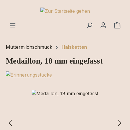
Zum Hauptinhalt springen
Ware
Muttermilchschmuck
Halsketten
Medaillon, 18 mm eingefasst
Bildergalerie überspringen