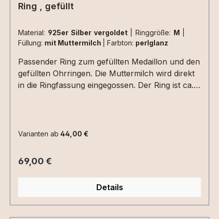
Ring , gefüllt
Material:
925er Silber vergoldet
|
Ringgröße:
M
|
Füllung:
mit Muttermilch
|
Farbton:
perlglanz
Passender Ring zum gefüllten Medaillon und den
gefüllten Ohrringen. Die Muttermilch wird direkt
in die Ringfassung eingegossen. Der Ring ist ca.
2,5 mm stark-die Muttermilchfüllung 8mm im
Durchmesser.folgende Ringgrößen sind
verfügbar:S - Innendurchmesser ca. 16,2 mmM -
Innendurchmesser ca. 17,2 mm L -
Varianten ab
44,00 €
Innendurchmesser ca. 18 mmXL-
Innendurchmesser ca. 19 mmSollte
Regulärer Preis:
69,00 €
Innendurchmesser 19 mm nicht ausreichen,
kann der Ring in Sterling Silber auch von
Details
unserer Goldschmiedin geweitet werden - hierbei
entstehen allerdings Zusatzkosten ! Bitte
erfragen. Den Ring gibt es auch in einer