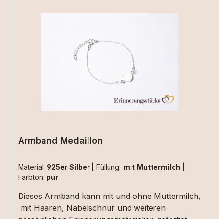
verstellbaren Variante, der für alle Größen
geeignet ist.Eine Gravur auf der Innenseite des
Ringes ist möglich.Abnutzungen in vergoldeten
oder rosévorgoldeten Ringen sind nach längerer
Tragezeit möglich.Extras können gerne
eingearbeitet werden.Die Materialen müssen
zusätzlich ausgewählt werden.Aufgrund der
begrenzten Fläche sind nicht alle Designs mit
jeder Haarsträhne umsetzbar , da kommt es
immer auf die Beschaffenheit der Haarsträhne/n
an. Dies können wir aber erst beurteilen wenn
wir die Materialien bei uns haben. 2 kleine
Armband Medaillon
Herzen nebeneinander aus Haarsträhnen sind
z.Bsp. nicht umsetzbar.
Material:
925er Silber
|
Füllung:
mit Muttermilch
|
Farbton:
pur
Dieses Armband kann mit und ohne Muttermilch,
mit Haaren, Nabelschnur und weiteren