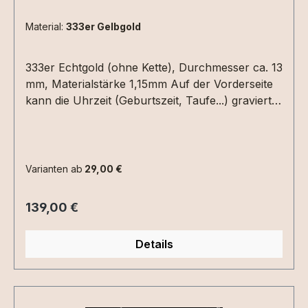
Material:
333er Gelbgold
333er Echtgold (ohne Kette), Durchmesser ca. 13
mm, Materialstärke 1,15mm Auf der Vorderseite
kann die Uhrzeit (Geburtszeit, Taufe...) graviert
werden. Hierzu einfach die Uhrzeit in die
Textbox schreiben. Auf der Rückseite Datum
(XX.XX.XX) und /oder ein Name mit max. 6
Zeichen.Bitte die entsprechenden
Varianten ab
29,00 €
Gravuroptionen auswählen.
Regulärer Preis:
139,00 €
Details