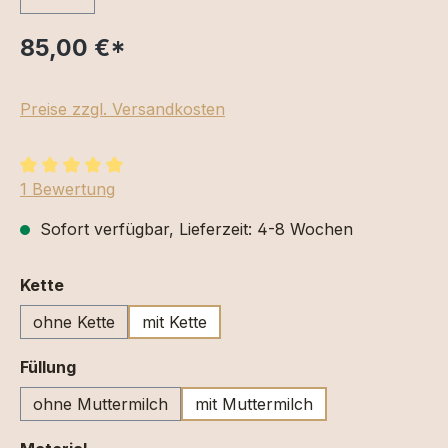
85,00 €
*
Preise zzgl. Versandkosten
Durchschnittliche Bewertung von 5 von 5 Sternen
1 Bewertung
Sofort verfügbar, Lieferzeit: 4-8 Wochen
auswählen
Kette
ohne Kette
mit Kette
auswählen
Füllung
ohne Muttermilch
mit Muttermilch
auswählen