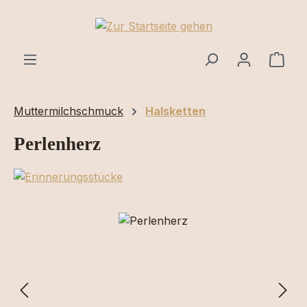
Zum Hauptinhalt springen
Ware
Muttermilchschmuck
Halsketten
Perlenherz
Bildergalerie überspringen