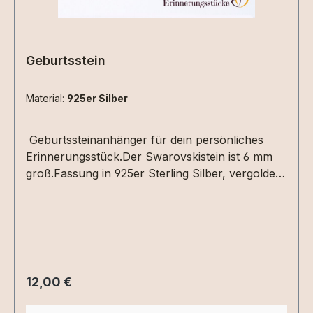
Geburtsstein
Material:
925er Silber
Geburtssteinanhänger für dein persönliches
Erinnerungsstück.Der Swarovskistein ist 6 mm
groß.Fassung in 925er Sterling Silber, vergoldet
oder roséveroldet.
Regulärer Preis:
12,00 €