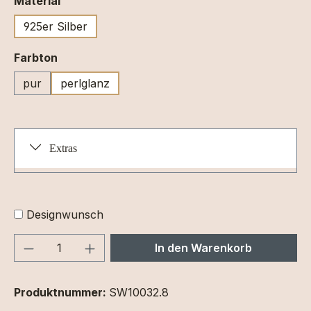
Material
925er Silber
auswählen
Farbton
pur
perlglanz
Extras
Designwunsch
Produkt Anzahl: Gib den gewünschten We
In den Warenkorb
Produktnummer:
SW10032.8