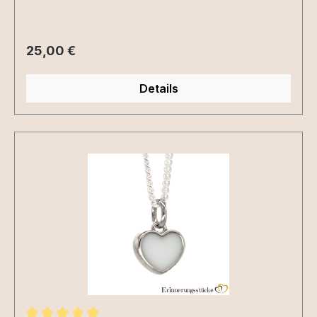
Regulärer Preis:
25,00 €
Details