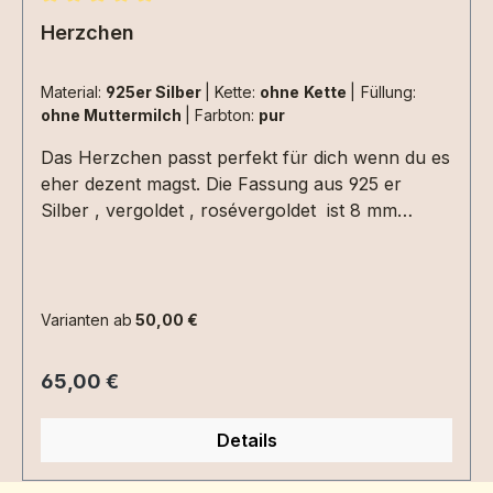
Durchschnittliche Bewertung von 5 von 5 Sternen
Herzchen
Material:
925er Silber
|
Kette:
ohne Kette
|
Füllung:
ohne Muttermilch
|
Farbton:
pur
Das Herzchen passt perfekt für dich wenn du es
eher dezent magst. Die Fassung aus 925 er
Silber , vergoldet , rosévergoldet ist 8 mm
klein.Das Herzchen kann von beiden Seiten
befüllt werden, also super auch geeignet für
Muttermilch aus 2 verschiedenen Stillzeiten oder
unterschiedlichen Materialien. Auch Kinder
Varianten ab
50,00 €
können das Herzchen tragen oder du kannst es
auch als Charmanhänger verwenden. Die
Regulärer Preis:
65,00 €
Materialien werden direkt in die Fassung
eingearbeitet. Extras (Haare, Nabel, Schrift...)
Details
kommen hier besonders gut zur Geltung, aber
auch pur sieht das Herzchen sehr schön aus.