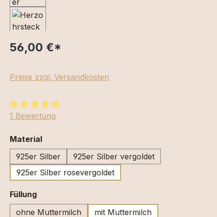
56,00 €
*
Preise zzgl. Versandkosten
Durchschnittliche Bewertung von 5 von 5 Sternen
1 Bewertung
auswählen
Material
925er Silber
925er Silber vergoldet
925er Silber rosevergoldet
auswählen
Füllung
ohne Muttermilch
mit Muttermilch