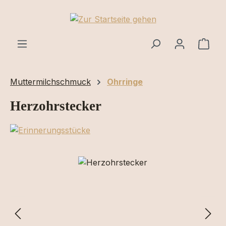
Zum Hauptinhalt springen
Ware
Muttermilchschmuck
Ohrringe
Herzohrstecker
Bildergalerie überspringen