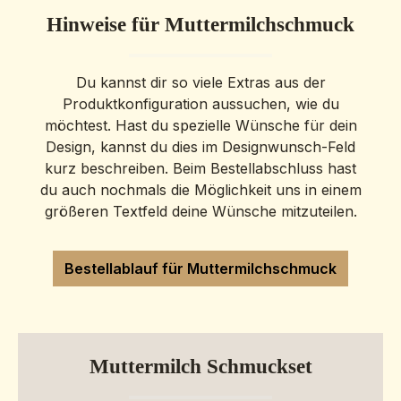
Aufgrund der kleinen Fassung sind Symbole nur
Hinweise für Muttermilchschmuck
eingeschränkt möglich und von den jeweiligen
Materialien abhängig. Bitte kurze Rücksprache
vorab. Dieses Schmuckstück ist auf Wunsch
Du kannst dir so viele Extras aus der
auch in hochwertigem 333er und 585er Gold
Produktkonfiguration aussuchen, wie du
erhältlich. Da sich die Goldpreise aktuell stark
möchtest. Hast du spezielle Wünsche für dein
verändern und die Materialkosten erheblichen
Design, kannst du dies im Designwunsch-Feld
Schwankungen unterliegen, bieten wir diese
kurz beschreiben. Beim Bestellabschluss hast
Ausführung ausschließlich auf persönliche
du auch nochmals die Möglichkeit uns in einem
Anfrage an. So können wir stets einen
größeren Textfeld deine Wünsche mitzuteilen.
transparenten und tagesaktuellen Preis für dein
individuelles Erinnerungsstück anbieten. Gerne
erstellen wir ein unverbindliches Angebot –
Bestellablauf für Muttermilchschmuck
info@erinnerungsstuecke.de Eine Gravur ist
aufgrund des begrenzten Platzes nur einzeilig
möglich. Für das tägliche Tragen empfiehlt sich
Sterling Silber.Vergoldete und rosévergoldete
Muttermilch Schmuckset
Fassungen können sich nach längerer Tragezeit
auf der Rückseite abnutzen.