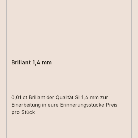
Erinnerungsstück anbieten. Gerne erstellen wir
Ihnen ein unverbindliches Angebot –
info@erinnerungsstuecke.de Bestellbare
Größen: 48, 50 , 52 , 54 , 56, 58, 60, 62, 64
Zwischengrößen (51,53...) sind möglich, für die
Größenanpassung müssen wir allerdings 15 Euro
zusätzlich berechnen, bitte beachten !
Brillant 1,4 mm
0,01 ct Brillant der Qualität SI 1,4 mm zur
Einarbeitung in eure Erinnerungsstücke Preis
pro Stück