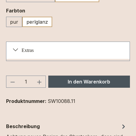
auswählen
Farbton
pur
perlglanz
Extras
Produkt Anzahl: Gib den gewünschten We
In den Warenkorb
Produktnummer:
SW10088.11
Beschreibung