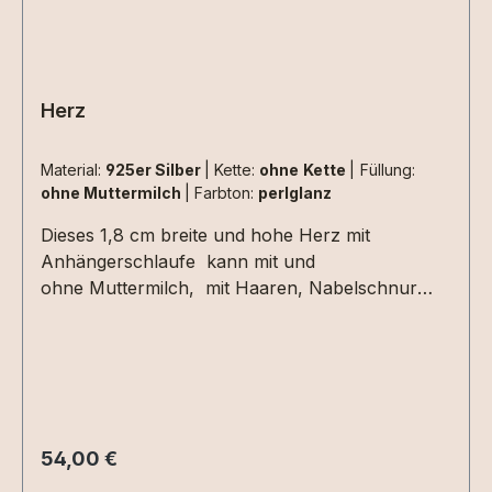
Herz
Material:
925er Silber
|
Kette:
ohne Kette
|
Füllung:
ohne Muttermilch
|
Farbton:
perlglanz
Dieses 1,8 cm breite und hohe Herz mit
Anhängerschlaufe kann mit und
ohne Muttermilch, mit Haaren, Nabelschnur
und weiteren persönlichen
Erinnerungsmaterialien gefertigt werden. So
entsteht ein ganz individuelles Schmuckstück,
das einen wertvollen Lebensabschnitt oder eine
besondere Verbindung für immer bewahrt. Das
Herz ganz ohne Fassung ist ein liebevoller
Regulärer Preis:
54,00 €
Begleiter für jeden Tag und verbindet emotionale