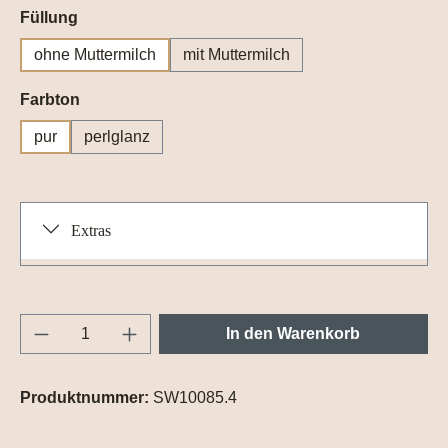
auswählen
Füllung
ohne Muttermilch
mit Muttermilch
auswählen
Farbton
pur
perlglanz
Extras
Produkt Anzahl: Gib den gewünschten Wert e
In den Warenkorb
Produktnummer:
SW10085.4