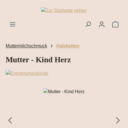
Zum Hauptinhalt springen
Ware
Muttermilchschmuck
Halsketten
Mutter - Kind Herz
Bildergalerie überspringen