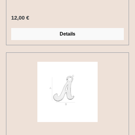
Regulärer Preis:
12,00 €
Details