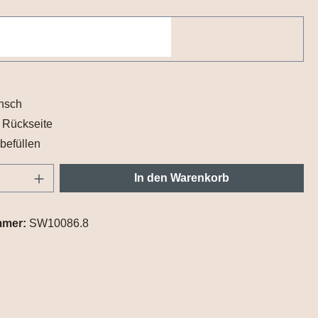
nsch
 Rückseite
befüllen
Anzahl: Gib den gewünschten Wert ein oder
In den Warenkorb
mmer:
SW10086.8