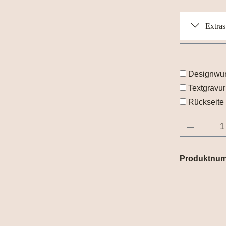
Extras
Designwu
Textgravur
Rückseite 
Produkt 
Produktnu