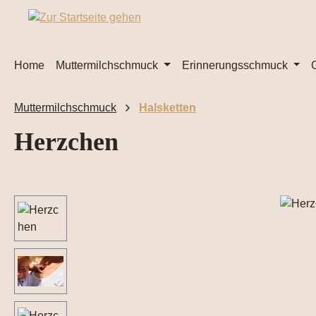
m Hauptinhalt springen
Zur Suche springen
Zur Hauptnavigation springen
Home
Muttermilchschmuck
Erinnerungsschmuck
Muttermilchschmuck
Halsketten
Herzchen
Bildergalerie überspringen