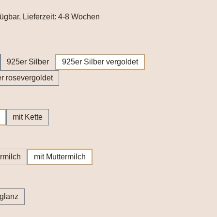
fügbar, Lieferzeit: 4-8 Wochen
wählen
925er Silber
925er Silber vergoldet
er rosevergoldet
hlen
mit Kette
wählen
rmilch
mit Muttermilch
wählen
lglanz