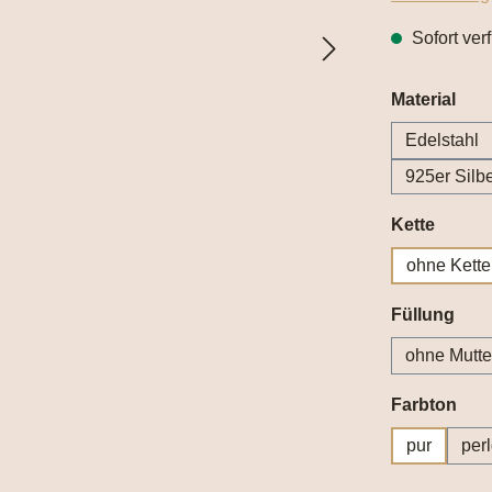
Sofort ver
aus
Material
Edelstahl
925er Silb
auswä
Kette
ohne Kette
aus
Füllung
ohne Mutte
aus
Farbton
pur
per