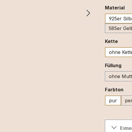
au
Material
925er Silb
585er Gel
ausw
Kette
ohne Kett
aus
Füllung
ohne Mutt
au
Farbton
pur
per
Extras