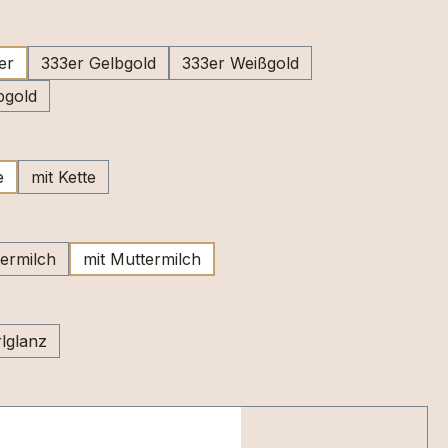
swählen
er
333er Gelbgold
333er Weißgold
bgold
ählen
e
mit Kette
wählen
ermilch
mit Muttermilch
swählen
lglanz