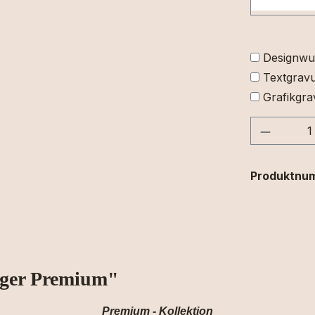
Designwu
Textgravu
Grafikgra
Produkt
Produktnu
nger Premium"
Premium - Kollektion