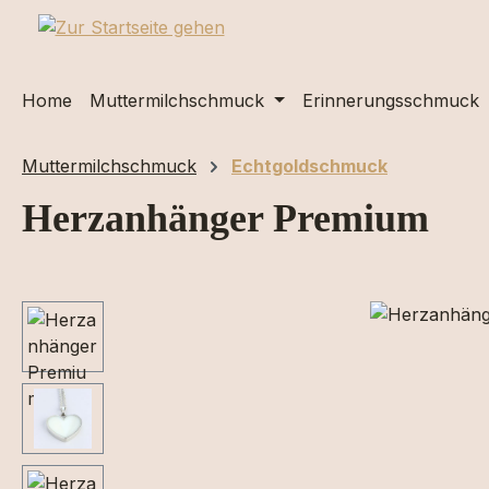
m Hauptinhalt springen
Zur Suche springen
Zur Hauptnavigation springen
Home
Muttermilchschmuck
Erinnerungsschmuck
Muttermilchschmuck
Echtgoldschmuck
Herzanhänger Premium
Bildergalerie überspringen