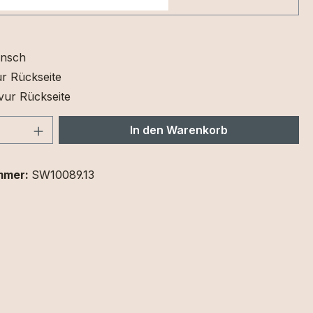
nsch
r Rückseite
vur Rückseite
 Anzahl: Gib den gewünschten Wert ein 
In den Warenkorb
mmer:
SW10089.13