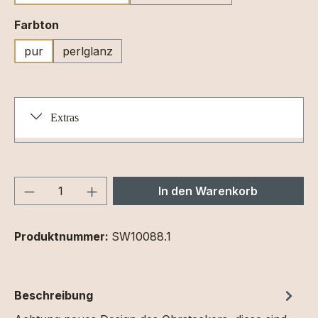
auswählen
Farbton
pur
perlglanz
Extras
Produkt Anzahl: Gib den gewünschten We
In den Warenkorb
Produktnummer:
SW10088.1
Beschreibung