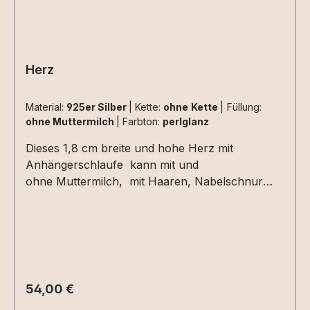
Herz
Material:
925er Silber
|
Kette:
ohne Kette
|
Füllung:
ohne Muttermilch
|
Farbton:
perlglanz
Dieses 1,8 cm breite und hohe Herz mit
Anhängerschlaufe kann mit und
ohne Muttermilch, mit Haaren, Nabelschnur
und weiteren persönlichen
Erinnerungsmaterialien gefertigt werden. So
entsteht ein ganz individuelles Schmuckstück,
das einen wertvollen Lebensabschnitt oder eine
besondere Verbindung für immer bewahrt. Das
Herz ganz ohne Fassung ist ein liebevoller
Regulärer Preis:
54,00 €
Begleiter für jeden Tag und verbindet emotionale