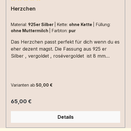
Durchschnittliche Bewertung von 5 von 5 Sternen
Herzchen
Material:
925er Silber
|
Kette:
ohne Kette
|
Füllung:
ohne Muttermilch
|
Farbton:
pur
Das Herzchen passt perfekt für dich wenn du es
eher dezent magst. Die Fassung aus 925 er
Silber , vergoldet , rosévergoldet ist 8 mm
klein.Das Herzchen kann von beiden Seiten
befüllt werden, also super auch geeignet für
Muttermilch aus 2 verschiedenen Stillzeiten oder
unterschiedlichen Materialien. Auch Kinder
Varianten ab
50,00 €
können das Herzchen tragen oder du kannst es
auch als Charmanhänger verwenden. Die
Regulärer Preis:
65,00 €
Materialien werden direkt in die Fassung
eingearbeitet. Extras (Haare, Nabel, Schrift...)
Details
kommen hier besonders gut zur Geltung, aber
auch pur sieht das Herzchen sehr schön aus.