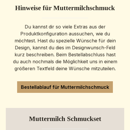
Aufgrund der kleinen Fassung sind Symbole nur
Hinweise für Muttermilchschmuck
eingeschränkt möglich und von den jeweiligen
Materialien abhängig. Bitte kurze Rücksprache
vorab. Dieses Schmuckstück ist auf Wunsch
Du kannst dir so viele Extras aus der
auch in hochwertigem 333er und 585er Gold
Produktkonfiguration aussuchen, wie du
erhältlich. Da sich die Goldpreise aktuell stark
möchtest. Hast du spezielle Wünsche für dein
verändern und die Materialkosten erheblichen
Design, kannst du dies im Designwunsch-Feld
Schwankungen unterliegen, bieten wir diese
kurz beschreiben. Beim Bestellabschluss hast
Ausführung ausschließlich auf persönliche
du auch nochmals die Möglichkeit uns in einem
Anfrage an. So können wir stets einen
größeren Textfeld deine Wünsche mitzuteilen.
transparenten und tagesaktuellen Preis für dein
individuelles Erinnerungsstück anbieten. Gerne
erstellen wir ein unverbindliches Angebot –
Bestellablauf für Muttermilchschmuck
info@erinnerungsstuecke.de Eine Gravur ist
aufgrund des begrenzten Platzes nur einzeilig
möglich. Für das tägliche Tragen empfiehlt sich
Sterling Silber.Vergoldete und rosévergoldete
Muttermilch Schmuckset
Fassungen können sich nach längerer Tragezeit
auf der Rückseite abnutzen.