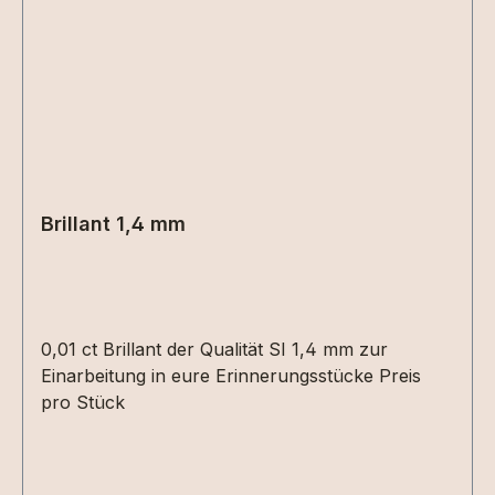
Erinnerungsstück anbieten. Gerne erstellen wir
Ihnen ein unverbindliches Angebot –
info@erinnerungsstuecke.de Bestellbare
Größen: 48, 50 , 52 , 54 , 56, 58, 60, 62, 64
Zwischengrößen (51,53...) sind möglich, für die
Größenanpassung müssen wir allerdings 15 Euro
zusätzlich berechnen, bitte beachten !
Brillant 1,4 mm
0,01 ct Brillant der Qualität SI 1,4 mm zur
Einarbeitung in eure Erinnerungsstücke Preis
pro Stück