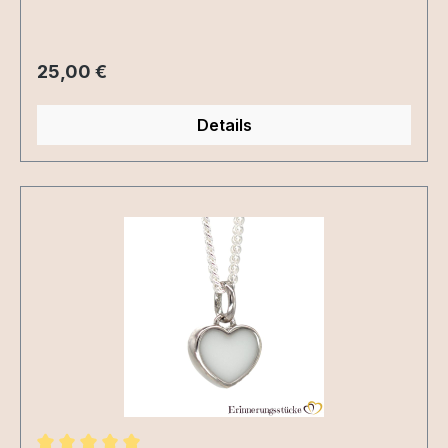
Regulärer Preis:
25,00 €
Details