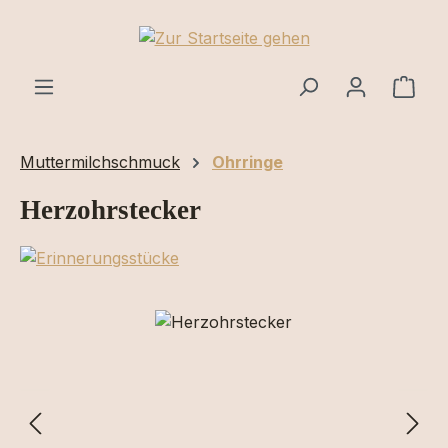
Zum Hauptinhalt springen
Ware
Muttermilchschmuck
Ohrringe
Herzohrstecker
Bildergalerie überspringen