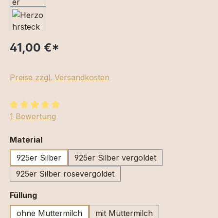
41,00 €
*
Preise zzgl. Versandkosten
Durchschnittliche Bewertung von 5 von 5 Sternen
1 Bewertung
auswählen
Material
925er Silber
925er Silber vergoldet
925er Silber rosevergoldet
auswählen
Füllung
ohne Muttermilch
mit Muttermilch