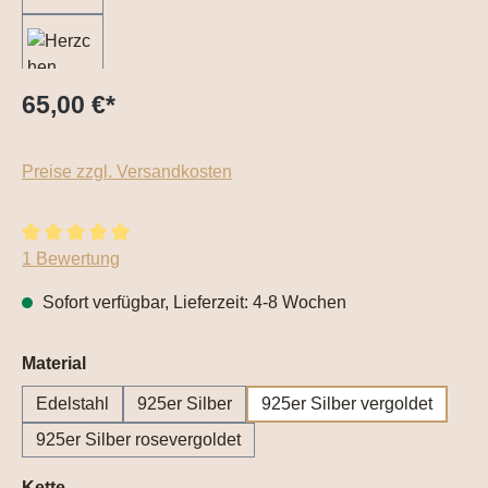
65,00 €
*
Preise zzgl. Versandkosten
Durchschnittliche Bewertung von 5 von 5 Sternen
1 Bewertung
Sofort verfügbar, Lieferzeit: 4-8 Wochen
auswählen
Material
Edelstahl
925er Silber
925er Silber vergoldet
925er Silber rosevergoldet
auswählen
Kette