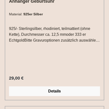
Anhänger Geburtsuhr
Material:
925er Silber
925/- Sterlingsilber, rhodiniert, teilmattiert (ohne
Kette), Durchmesser ca. 12,5 mmoder 333 er
EchtgoldBitte Gravuroptionen zusätzlich auswählen
- der Preis ist nur die reine Gravurplatte! Auf der
Vorderseite kann die Uhrzeit (Geburtszeit, Taufe...)
graviert werden. Hierzu einfach die Uhrzeit in die
Textbox schreiben. Auf der Rückseite Datum
(XX.XX.XX) und /oder ein Name
Regulärer Preis:
29,00 €
Details