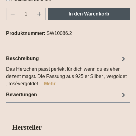
Produkt Anzahl: Gib den gewünschten Wert e
In den Warenkorb
Produktnummer:
SW10086.2
Beschreibung
Das Herzchen passt perfekt für dich wenn du es eher
dezent magst. Die Fassung aus 925 er Silber , vergoldet
, rosévergoldet…
Mehr
Bewertungen
Hersteller