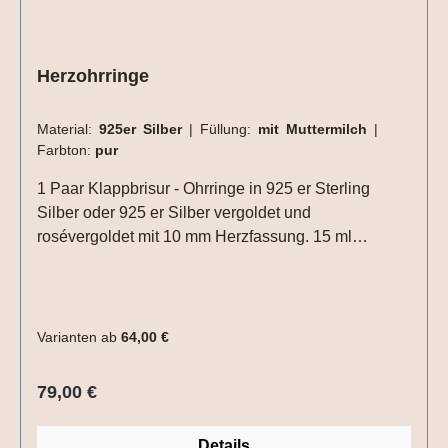
Herzohrringe
Material:
925er Silber
|
Füllung:
mit Muttermilch
|
Farbton:
pur
1 Paar Klappbrisur - Ohrringe in 925 er Sterling
Silber oder 925 er Silber vergoldet und
rosévergoldet mit 10 mm Herzfassung. 15 ml
Muttermilch reichen für ein Paar Ohrstecker aus. Die
Einarbeitungen (Haare, Blattmetall usw.) müssen nur
einmal für das Paar Ohrringe ausgewählt werden.
Varianten ab
64,00 €
Regulärer Preis:
79,00 €
Details