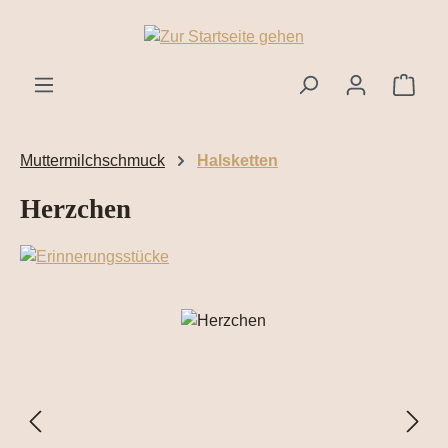
Zum Hauptinhalt springen
Ware
Muttermilchschmuck
Halsketten
Herzchen
Bildergalerie überspringen