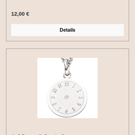
Regulärer Preis:
12,00 €
Details