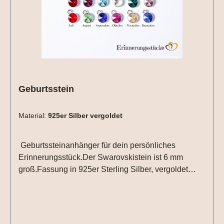
48, 50 , 52 , 54 , 56, 58, 60, 62, 64 Zwischengrößen
(51,53...) sind möglich, für die Größenanpassung
müssen wir allerdings 15 Euro zusätzlich berechnen,
bitte beachten !
Geburtsstein
Material:
925er Silber vergoldet
Geburtssteinanhänger für dein persönliches
Erinnerungsstück.Der Swarovskistein ist 6 mm
groß.Fassung in 925er Sterling Silber, vergoldet
oder roséveroldet.