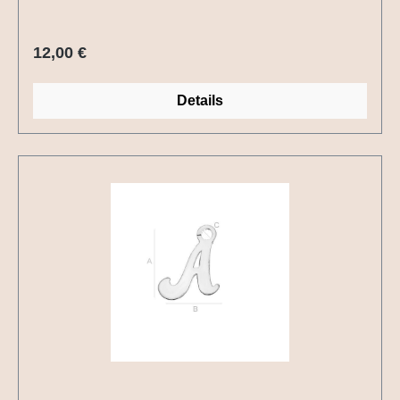
Regulärer Preis:
12,00 €
Details