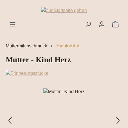
Zum Hauptinhalt springen
Ware
Muttermilchschmuck
Halsketten
Mutter - Kind Herz
Bildergalerie überspringen