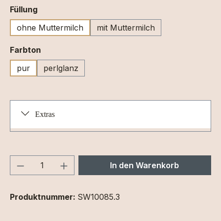
auswählen
Füllung
ohne Muttermilch
mit Muttermilch
auswählen
Farbton
pur
perlglanz
Extras
Produkt Anzahl: Gib den gewünschten We
In den Warenkorb
Produktnummer:
SW10085.3