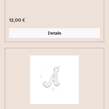
Regulärer Preis:
12,00 €
Details