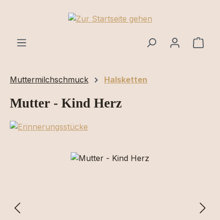
Zum Hauptinhalt springen
Ware
Muttermilchschmuck
Halsketten
Mutter - Kind Herz
Bildergalerie überspringen