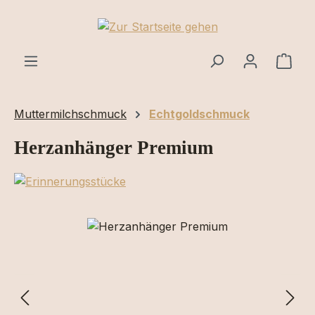
Zum Hauptinhalt springen
Ware
Muttermilchschmuck
Echtgoldschmuck
Herzanhänger Premium
Bildergalerie überspringen