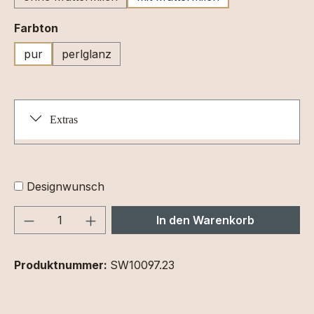
auswählen
Farbton
pur
perlglanz
Extras
Designwunsch
Produkt Anzahl: Gib den gewünschten We
In den Warenkorb
Produktnummer:
SW10097.23