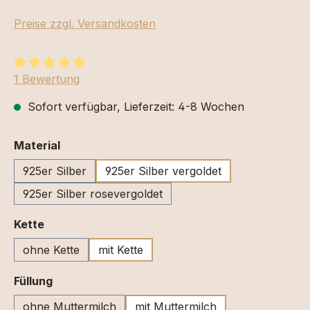
Preise zzgl. Versandkosten
Durchschnittliche Bewertung von 5 von 5 Sternen
1 Bewertung
Sofort verfügbar, Lieferzeit: 4-8 Wochen
auswählen
Material
925er Silber
925er Silber vergoldet
925er Silber rosevergoldet
auswählen
Kette
ohne Kette
mit Kette
auswählen
Füllung
ohne Muttermilch
mit Muttermilch