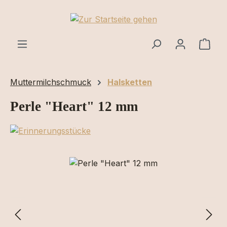
Zum Hauptinhalt springen
Ware
Muttermilchschmuck
Halsketten
Perle "Heart" 12 mm
Bildergalerie überspringen