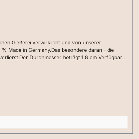
erlierst.Der Durchmesser beträgt 1,8 cm Verfügbar
auswählen.Weißgold: Ankerkette aus 8
 mit Blattsilber dargestellt werden. Ausgewählt
itung Symbol 20 €Auch ein gedruckter Text kann