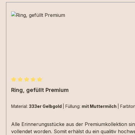
gewünsch
Durchschnittliche Bewertung von 5 von 5 Sternen
Ring, gefüllt Premium
Material:
333er Gelbgold
|
Füllung:
mit Muttermilch
|
Farbto
Alle Erinnerungsstücke aus der Premiumkollektion sind von mir designt, von einer deutschen Gießerei verwirklicht und von unserer ort
vollendet worden. Somit erhälst du ein qualitiv hoc