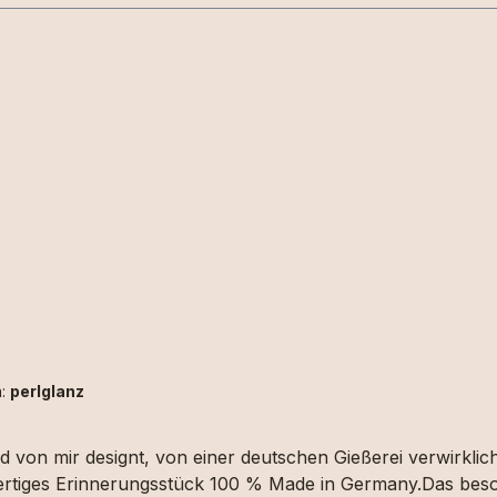
ten Text in das dafür vorgesehene Feld schreiben bzw. deine Grafik hochladen.
n:
perlglanz
sansässigen Goldschmiedin
hwertiges Erinnerungsstück 100 % Made in Germany.Das beso