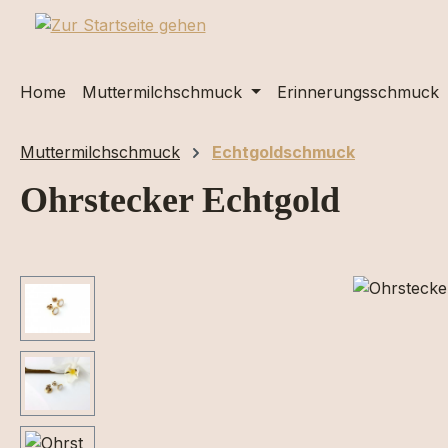
m Hauptinhalt springen
Zur Suche springen
Zur Hauptnavigation springen
Home
Muttermilchschmuck
Erinnerungsschmuck
Muttermilchschmuck
Echtgoldschmuck
Ohrstecker Echtgold
Bildergalerie überspringen