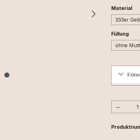
au
Material
333er Gel
aus
Füllung
ohne Mutt
Extras
Produkt
Produktnu