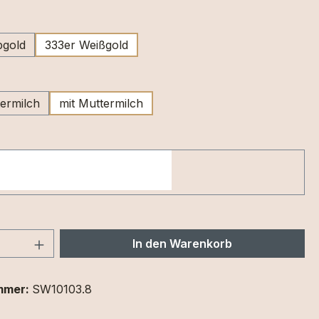
swählen
bgold
333er Weißgold
wählen
ermilch
mit Muttermilch
 Anzahl: Gib den gewünschten Wert ein 
In den Warenkorb
mmer:
SW10103.8