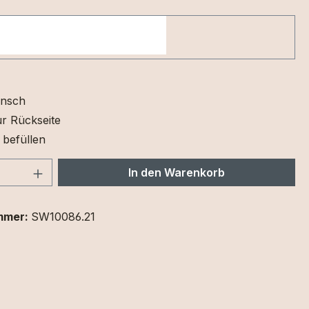
nsch
r Rückseite
 befüllen
 Anzahl: Gib den gewünschten Wert ein 
In den Warenkorb
mmer:
SW10086.21