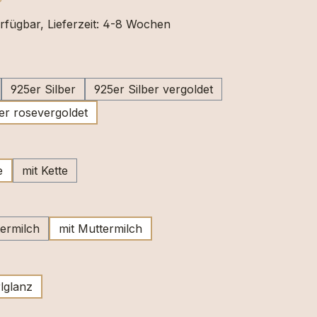
rfügbar, Lieferzeit: 4-8 Wochen
swählen
925er Silber
925er Silber vergoldet
er rosevergoldet
ählen
e
mit Kette
wählen
ermilch
mit Muttermilch
swählen
lglanz