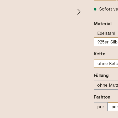
Sofort ve
au
Material
Edelstahl
925er Silb
ausw
Kette
ohne Kett
aus
Füllung
ohne Mutt
au
Farbton
pur
per