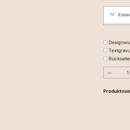
Extras
Designwu
Textgravu
Rückseite
Produkt
Produktnu