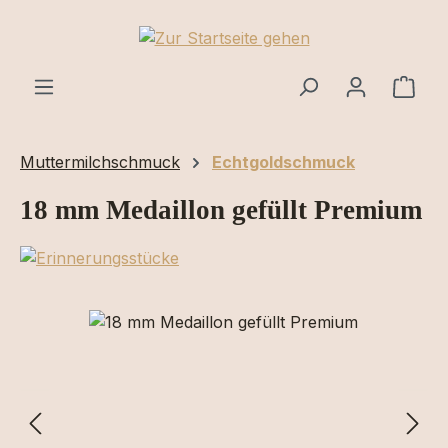
Zum Hauptinhalt springen
Ware
Muttermilchschmuck
Echtgoldschmuck
18 mm Medaillon gefüllt Premium
Bildergalerie überspringen