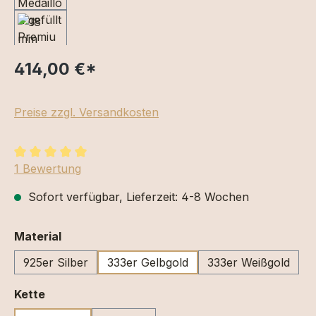
414,00 €
*
Preise zzgl. Versandkosten
Durchschnittliche Bewertung von 5 von 5 Sternen
1 Bewertung
Sofort verfügbar, Lieferzeit: 4-8 Wochen
auswählen
Material
925er Silber
333er Gelbgold
333er Weißgold
auswählen
Kette