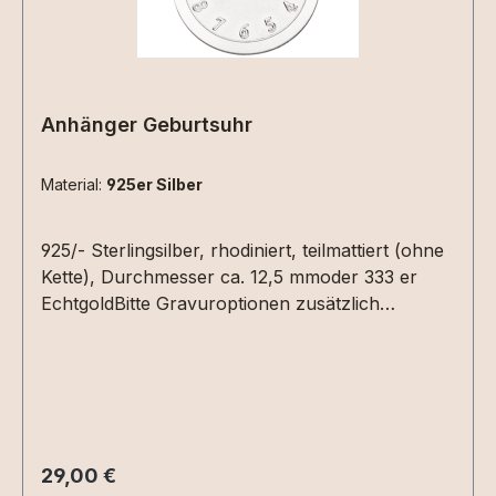
Anhänger Geburtsuhr
Material:
925er Silber
925/- Sterlingsilber, rhodiniert, teilmattiert (ohne
Kette), Durchmesser ca. 12,5 mmoder 333 er
EchtgoldBitte Gravuroptionen zusätzlich
auswählen - der Preis ist nur die reine
Gravurplatte! Auf der Vorderseite kann die
Uhrzeit (Geburtszeit, Taufe...) graviert werden.
Hierzu einfach die Uhrzeit in die Textbox
schreiben. Auf der Rückseite Datum (XX.XX.XX)
und /oder ein Name
Regulärer Preis:
29,00 €