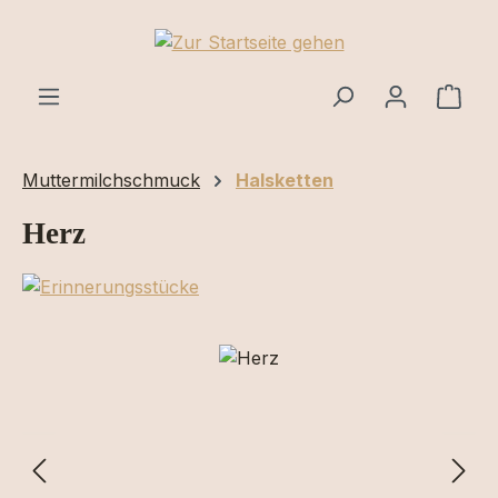
Zum Hauptinhalt springen
Ware
Muttermilchschmuck
Halsketten
Herz
Bildergalerie überspringen