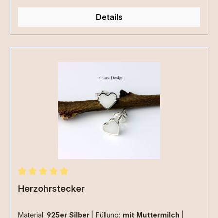
Details
Durchschnittliche Bewertung von 5 von 5 Sternen
Herzohrstecker
Material:
925er Silber
|
Füllung:
mit Muttermilch
|