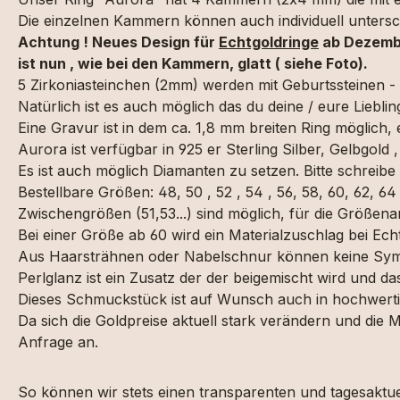
Die einzelnen Kammern können auch individuell untersch
Achtung ! Neues Design für
Echtgoldringe
ab Dezembe
ist nun , wie bei den Kammern, glatt ( siehe Foto).
5 Zirkoniasteinchen (2mm) werden mit Geburtssteinen -
Natürlich ist es auch möglich das du deine / eure Lieblin
Eine Gravur ist in dem ca. 1,8 mm breiten Ring möglich,
Aurora ist verfügbar in 925 er Sterling Silber, Gelbgold
Es ist auch möglich Diamanten zu setzen. Bitte schreibe
Bestellbare Größen: 48, 50 , 52 , 54 , 56, 58, 60, 62, 64
Zwischengrößen (51,53...) sind möglich, für die Größena
Bei einer Größe ab 60 wird ein Materialzuschlag bei Echt
Aus Haarsträhnen oder Nabelschnur können keine Symb
Perlglanz ist ein Zusatz der der beigemischt wird und d
Dieses Schmuckstück ist auf Wunsch auch in hochwertig
Da sich die Goldpreise aktuell stark verändern und die
Anfrage an.
So können wir stets einen transparenten und tagesaktuel