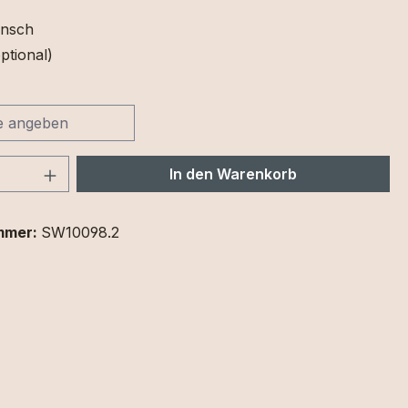
nsch
ptional)
 Anzahl: Gib den gewünschten Wert ein 
In den Warenkorb
mmer:
SW10098.2