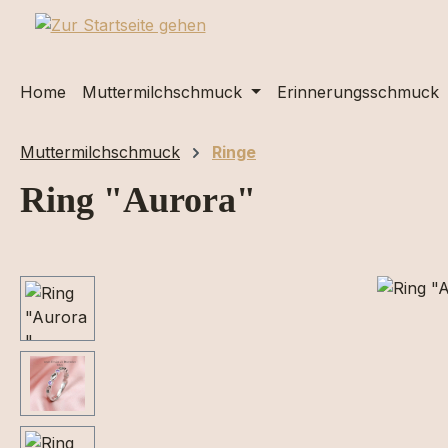
m Hauptinhalt springen
Zur Suche springen
Zur Hauptnavigation springen
Home
Muttermilchschmuck
Erinnerungsschmuck
Muttermilchschmuck
Ringe
Ring "Aurora"
Bildergalerie überspringen