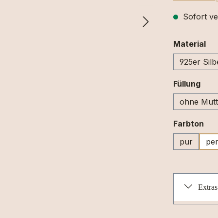
Sofort ve
au
Material
925er Silb
aus
Füllung
ohne Mutt
au
Farbton
pur
per
Extras