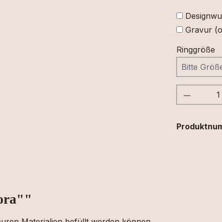
Designwu
Gravur (o
Ringgröße
Produkt
Produktnu
ora""
uren Materialien befüllt werden können.