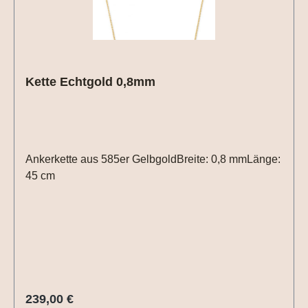
Kette Echtgold 0,8mm
Ankerkette aus 585er GelbgoldBreite: 0,8 mmLänge:
45 cm
Regulärer Preis:
239,00 €