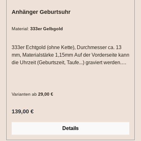
Anhänger Geburtsuhr
Material:
333er Gelbgold
333er Echtgold (ohne Kette), Durchmesser ca. 13
mm, Materialstärke 1,15mm Auf der Vorderseite kann
die Uhrzeit (Geburtszeit, Taufe...) graviert werden.
Hierzu einfach die Uhrzeit in die Textbox schreiben.
Auf der Rückseite Datum (XX.XX.XX) und /oder ein
Name mit max. 6 Zeichen.Bitte die entsprechenden
Gravuroptionen auswählen.
Varianten ab
29,00 €
Regulärer Preis:
139,00 €
Details