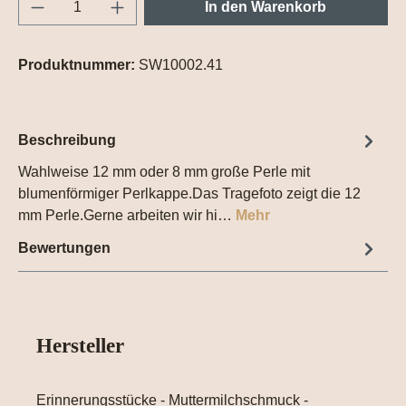
Produkt Anzahl: Gib den gewünschten Wert e
In den Warenkorb
Produktnummer:
SW10002.41
Beschreibung
Wahlweise 12 mm oder 8 mm große Perle mit
blumenförmiger Perlkappe.Das Tragefoto zeigt die 12
mm Perle.Gerne arbeiten wir hi…
Mehr
Bewertungen
Hersteller
Erinnerungsstücke - Muttermilchschmuck -