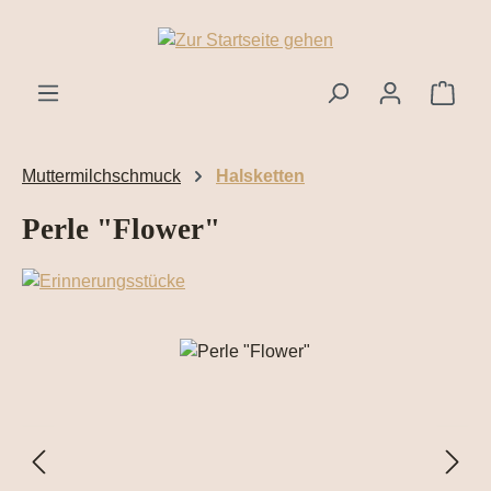
Zum Hauptinhalt springen
Ware
Muttermilchschmuck
Halsketten
Perle "Flower"
Bildergalerie überspringen