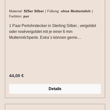
Material:
925er Silber
|
Füllung:
ohne Muttermilch
|
Farbton:
pur
1 Paar Perlohrstecker in Sterling Silber , vergoldet
oder rosévergoldet mit je einer 6 mm
Muttermilchperle. Extra´s können gerne
eingearbeitet werden. 15 ml Muttermilch reichen für
ein Paar Ohrstecker aus.Die Einarbeitungen (Haare,
Blattmetall usw.) müssen nur einmal für das Paar
Ohrringe ausgewählt werden.
Regulärer Preis:
44,00 €
Details