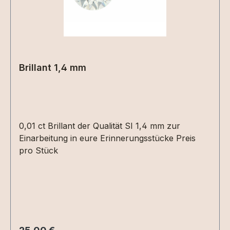
können wir aber erst beurteilen wenn wir die
Materialien bei uns haben. 2 kleine Herzen
nebeneinander aus Haarsträhnen sind z.Bsp.
nicht umsetzbar.
Brillant 1,4 mm
0,01 ct Brillant der Qualität SI 1,4 mm zur
Einarbeitung in eure Erinnerungsstücke Preis
pro Stück
Regulärer Preis: