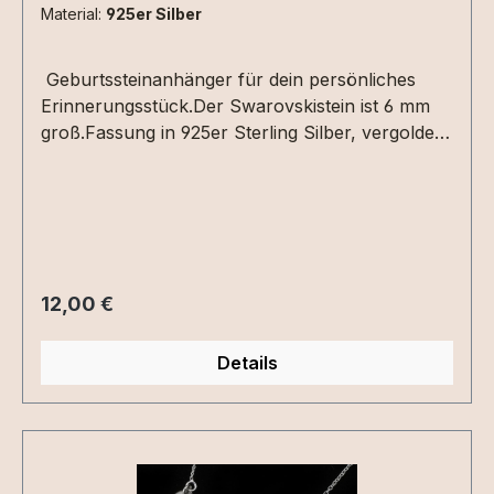
Material:
925er Silber
Geburtssteinanhänger für dein persönliches
Erinnerungsstück.Der Swarovskistein ist 6 mm
groß.Fassung in 925er Sterling Silber, vergoldet
oder roséveroldet.
Regulärer Preis:
12,00 €
Details