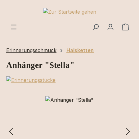
Zum Hauptinhalt springen
Ware
Erinnerungsschmuck
Halsketten
Anhänger "Stella"
Bildergalerie überspringen