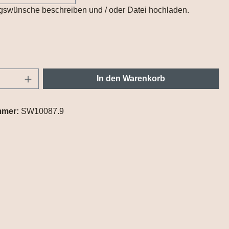
gswünsche beschreiben und / oder Datei hochladen.
Anzahl: Gib den gewünschten Wert ein oder
In den Warenkorb
mmer:
SW10087.9