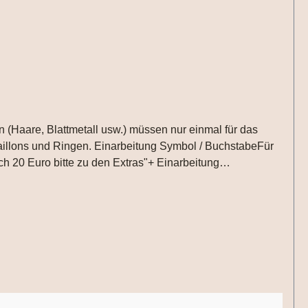
n (Haare, Blattmetall usw.) müssen nur einmal für das
aillons und Ringen. Einarbeitung Symbol / BuchstabeFür
ch 20 Euro bitte zu den Extras"+ Einarbeitung
korb schreiben. Die Materialen müssen zusätzlich
es immer auf die Beschaffenheit der Haarsträhne/n an.
ähnen sind z.Bsp. nicht umsetzbar.