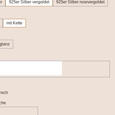
er
925er Silber vergoldet
925er Silber rosevergoldet
hlen
mit Kette
wählen
lglanz
nsch
che