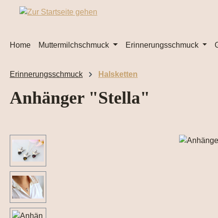
m Hauptinhalt springen
Zur Suche springen
Zur Hauptnavigation springen
Home
Muttermilchschmuck
Erinnerungsschmuck
Erinnerungsschmuck
Halsketten
Anhänger "Stella"
Bildergalerie überspringen