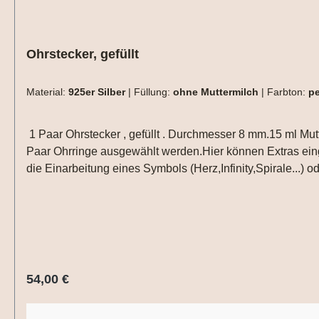
Ohrstecker, gefüllt
Material:
925er Silber
|
Füllung:
ohne Muttermilch
|
Farbton:
pe
1 Paar Ohrstecker , gefüllt . Durchmesser 8 mm.15 ml Mutt
Paar Ohrringe ausgewählt werden.Hier können Extras eing
die Einarbeitung eines Symbols (Herz,Infinity,Spirale...)
Symbol/Buchstabe" auswählen und uns die das gewünschte 
ausgewählt werden.Aufgrund der begrenzten Fläche sind n
Dies können wir aber erst beurteilen wenn wir die Materi
Regulärer Preis:
54,00 €