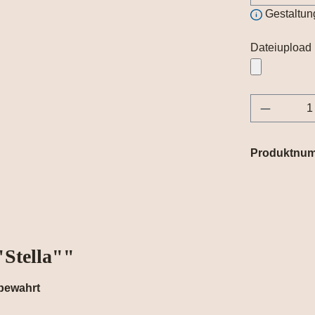
Gestaltun
Dateiupload
Produkt 
Produktnu
Stella""
 bewahrt