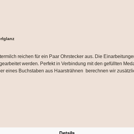
rlglanz
ermilch reichen für ein Paar Ohrstecker aus. Die Einarbeitunge
earbeitet werden. Perfekt in Verbindung mit den gefüllten Med
 oder eines Buchstaben aus Haarsträhnen berechnen wir zusätzli
Motiv uploaden oder in der Textbox für Mitteilungen im Waren
icht alle Designs mit jeder Haarsträhne umsetzbar , da kommt 
alien bei uns haben. 2 kleine Herzen nebeneinander aus Haarstr
Details