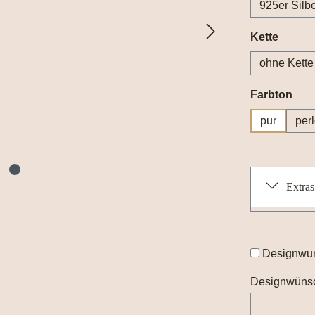
925er Silb
auswä
Kette
ohne Kette
aus
Farbton
pur
per
Extras
Designwu
Designwüns