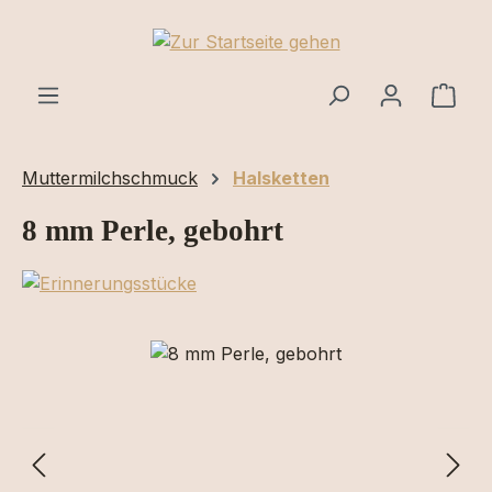
Zum Hauptinhalt springen
Ware
Muttermilchschmuck
Halsketten
8 mm Perle, gebohrt
Bildergalerie überspringen