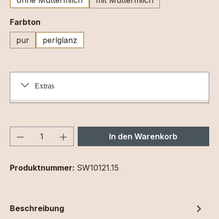
auswählen
Farbton
pur
perlglanz
Extras
Produkt Anzahl: Gib den gewünschten We
In den Warenkorb
Produktnummer:
SW10121.15
Beschreibung