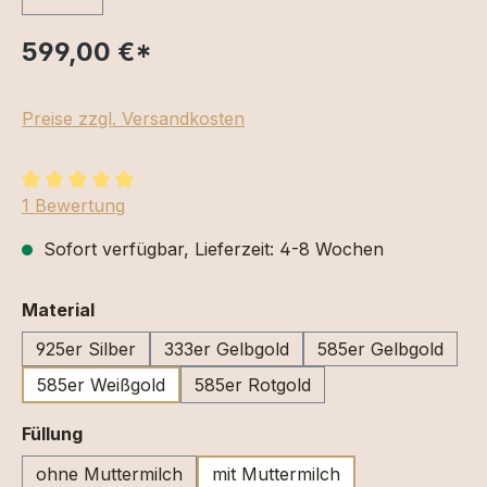
599,00 €
*
Preise zzgl. Versandkosten
Durchschnittliche Bewertung von 5 von 5 Sternen
1 Bewertung
Sofort verfügbar, Lieferzeit: 4-8 Wochen
auswählen
Material
925er Silber
333er Gelbgold
585er Gelbgold
585er Weißgold
585er Rotgold
auswählen
Füllung
ohne Muttermilch
mit Muttermilch