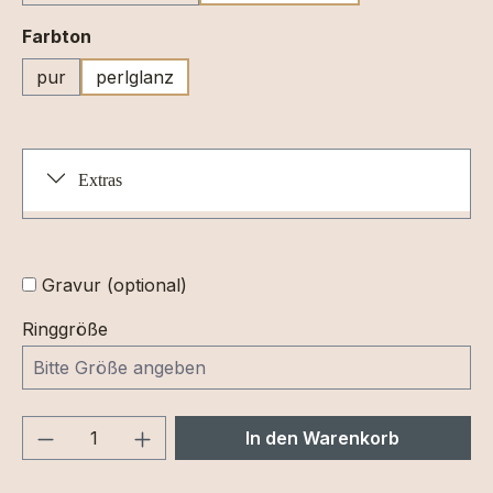
auswählen
Farbton
pur
perlglanz
Extras
Gravur (optional)
Ringgröße
Produkt Anzahl: Gib den gewünschten We
In den Warenkorb