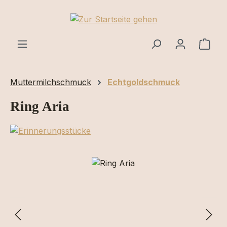
Zum Hauptinhalt springen
Ware
Muttermilchschmuck
Echtgoldschmuck
Ring Aria
Bildergalerie überspringen