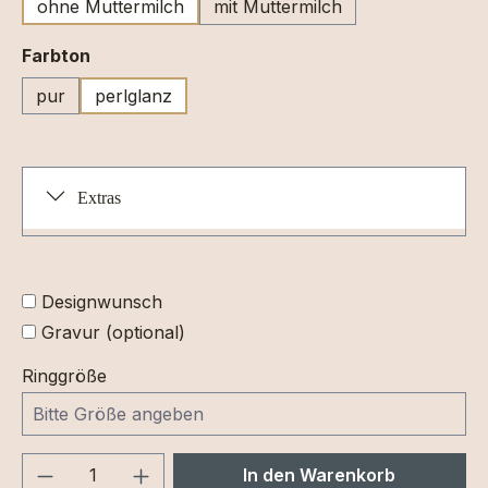
ohne Muttermilch
mit Muttermilch
auswählen
Farbton
pur
perlglanz
Extras
Designwunsch
Gravur (optional)
Ringgröße
Produkt Anzahl: Gib den gewünschten We
In den Warenkorb