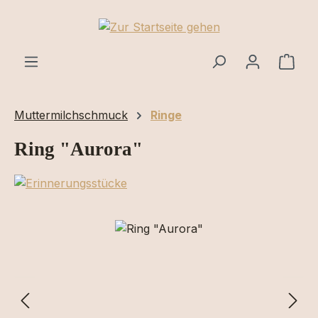
Zum Hauptinhalt springen
Ware
Muttermilchschmuck
Ringe
Ring "Aurora"
Bildergalerie überspringen