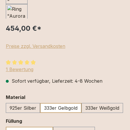
454,00 €
*
Preise zzgl. Versandkosten
Durchschnittliche Bewertung von 5 von 5 Sternen
1 Bewertung
Sofort verfügbar, Lieferzeit: 4-8 Wochen
auswählen
Material
925er Silber
333er Gelbgold
333er Weißgold
auswählen
Füllung