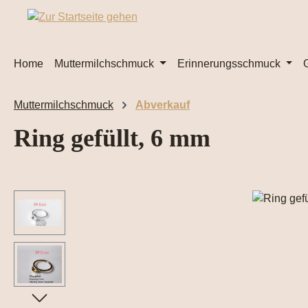
m Hauptinhalt springen
Zur Suche springen
Zur Hauptnavigation springen
Home
Muttermilchschmuck
Erinnerungsschmuck
Muttermilchschmuck
Abverkauf
Ring gefüllt, 6 mm
Bildergalerie überspringen