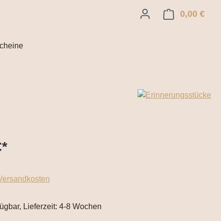
0,00 €
Ware
cheine
€
*
 Versandkosten
fügbar, Lieferzeit: 4-8 Wochen