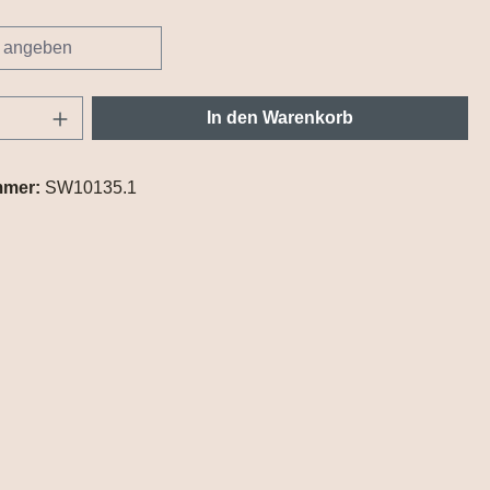
Anzahl: Gib den gewünschten Wert ein oder
In den Warenkorb
mmer:
SW10135.1