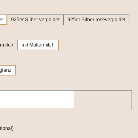
wählen
er
925er Silber vergoldet
925er Silber rosevergoldet
wählen
rmilch
mit Muttermilch
wählen
lglanz
tional)