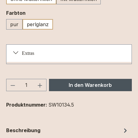
auswählen
Farbton
pur
perlglanz
Extras
Produkt Anzahl: Gib den gewünschten We
In den Warenkorb
Produktnummer:
SW10134.5
Beschreibung