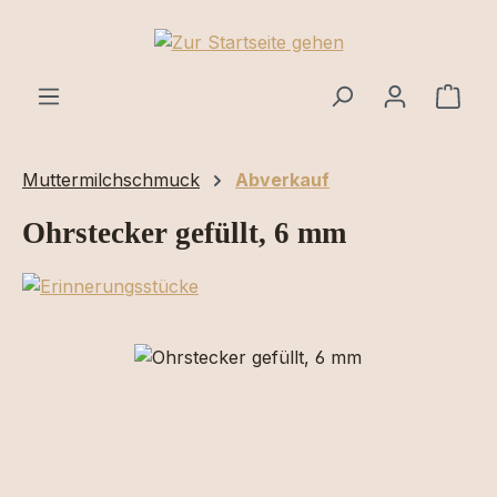
Zum Hauptinhalt springen
Ware
Muttermilchschmuck
Abverkauf
Ohrstecker gefüllt, 6 mm
Bildergalerie überspringen