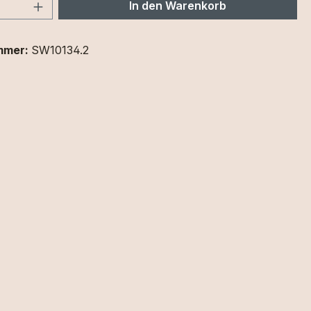
 Anzahl: Gib den gewünschten Wert ein 
In den Warenkorb
mmer:
SW10134.2