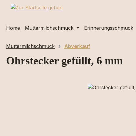
m Hauptinhalt springen
Zur Suche springen
Zur Hauptnavigation springen
Home
Muttermilchschmuck
Erinnerungsschmuck
Muttermilchschmuck
Abverkauf
Ohrstecker gefüllt, 6 mm
Bildergalerie überspringen