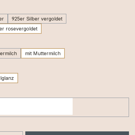
swählen
er
925er Silber vergoldet
er rosevergoldet
wählen
ermilch
mit Muttermilch
swählen
lglanz