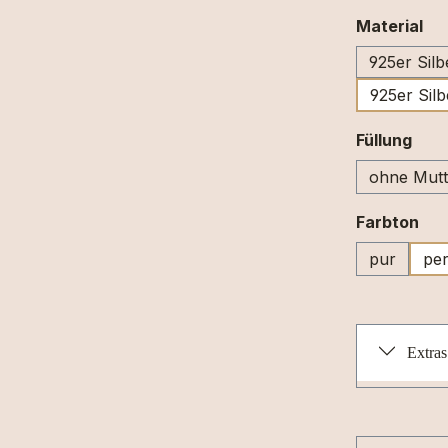
au
Material
925er Silb
925er Silb
aus
Füllung
ohne Mutt
au
Farbton
pur
per
Extras