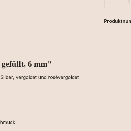
Produkt
Produktnu
gefüllt, 6 mm"
Silber, vergoldet und rosévergoldet
schmuck