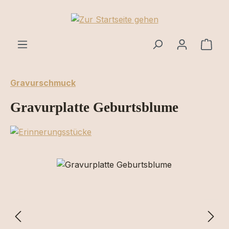
Zum Hauptinhalt springen
Ware
Gravurschmuck
Gravurplatte Geburtsblume
Bildergalerie überspringen