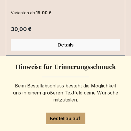
kombinierbar mit einer Gravurplatte oder den
Geburtsblumen.
Varianten ab
15,00 €
Regulärer Preis:
30,00 €
Details
Hinweise für Erinnerungsschmuck
Beim Bestellabschluss besteht die Möglichkeit
uns in einem größeren Textfeld deine Wünsche
mitzuteilen.
Bestellablauf