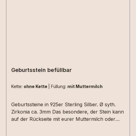
Geburtsstein befüllbar
Kette:
ohne Kette
|
Füllung:
mit Muttermilch
Geburtssteine in 925er Sterling Silber. Ø syth.
Zirkonia ca. 3mm Das besondere, der Stein kann
auf der Rückseite mit eurer Muttermilch oder
Asche befüllt werden.Hierzu bitte die Option -
mit Muttermilch - auswählen.Perfekt