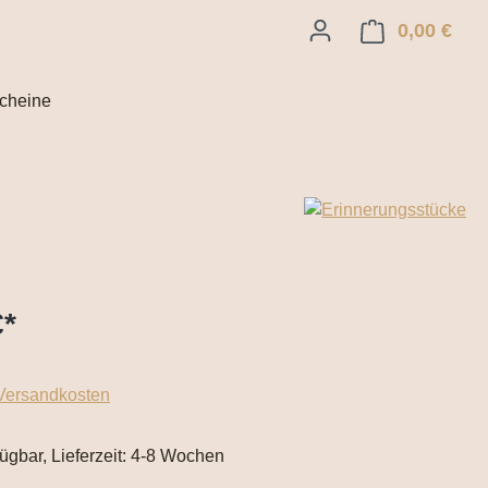
0,00 €
Ware
cheine
€
*
 Versandkosten
fügbar, Lieferzeit: 4-8 Wochen