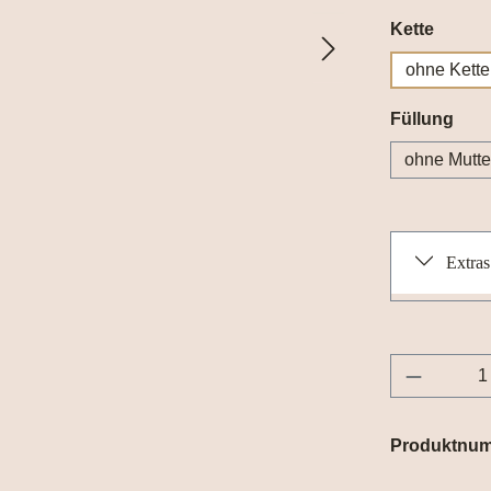
auswä
Kette
ohne Kette
aus
Füllung
ohne Mutte
Extras
Produkt 
Produktnu