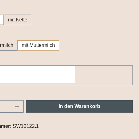
hlen
mit Kette
wählen
rmilch
mit Muttermilch
Anzahl: Gib den gewünschten Wert ein oder
In den Warenkorb
mmer:
SW10122.1