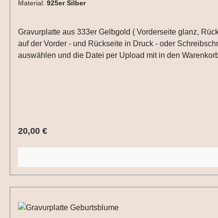
Material:
925er Silber
Gravurplatte aus 333er Gelbgold ( Vorderseite glanz, Rückseite mattiert ), 925er Sterling Silber, vergoldet oder rosévergoldet. Durchmesser ca. 14 mm (ohne Kette). Die Gravur ist
auf der Vorder - und Rückseite in Druck - oder Schreibsc
auswählen und die Datei per Upload mit in den Warenkorb
Regulärer Preis:
20,00 €