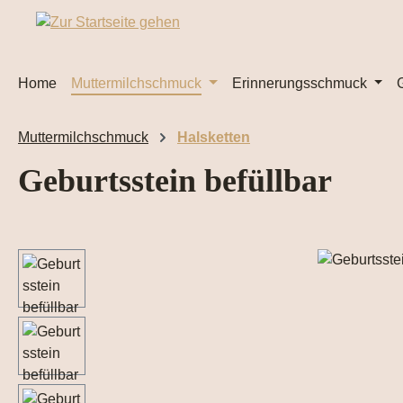
m Hauptinhalt springen
Zur Suche springen
Zur Hauptnavigation springen
Home
Muttermilchschmuck
Erinnerungsschmuck
Muttermilchschmuck
Halsketten
Geburtsstein befüllbar
Bildergalerie überspringen