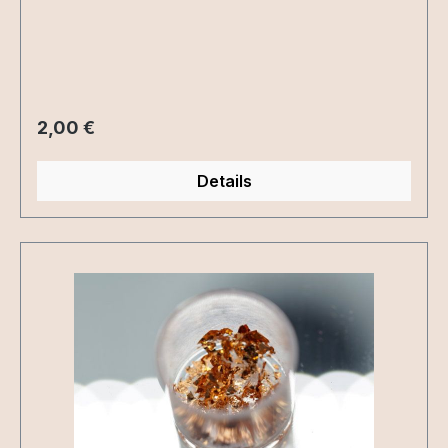
Regulärer Preis:
2,00 €
Details