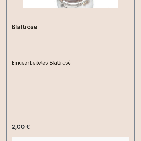
Blattrosé
Eingearbeitetes Blattrosé
Regulärer Preis:
2,00 €