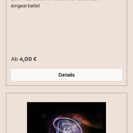
eingearbeitet
Regulärer Preis:
Ab
4,00 €
Details