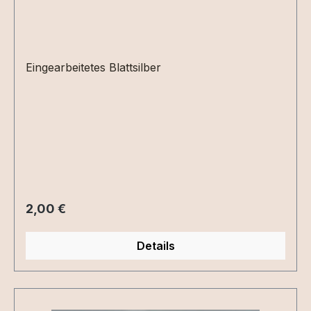
Eingearbeitetes Blattsilber
Regulärer Preis:
2,00 €
Details