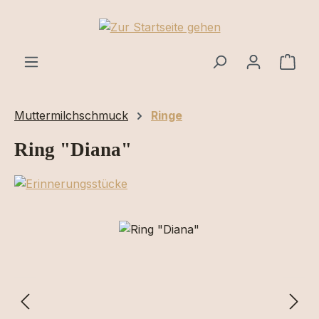
Zum Hauptinhalt springen
Ware
Muttermilchschmuck
Ringe
Ring "Diana"
Bildergalerie überspringen