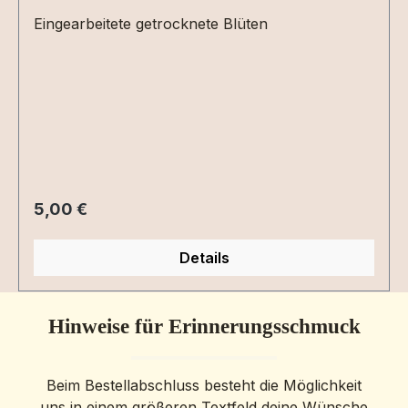
Eingearbeitete getrocknete Blüten
Regulärer Preis:
5,00 €
Details
Hinweise für Erinnerungsschmuck
Beim Bestellabschluss besteht die Möglichkeit
uns in einem größeren Textfeld deine Wünsche