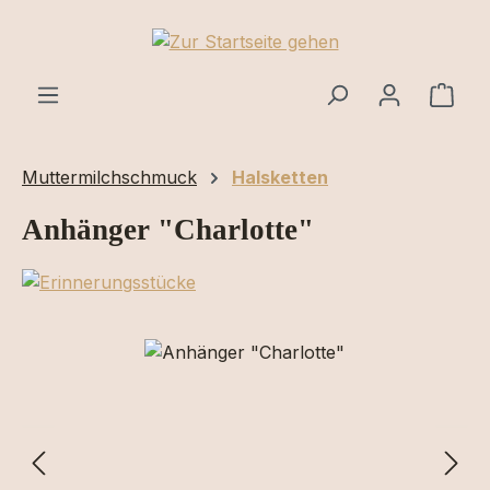
Zum Hauptinhalt springen
Ware
Muttermilchschmuck
Halsketten
Anhänger "Charlotte"
Bildergalerie überspringen