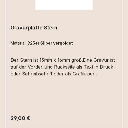
Gravurplatte Stern
Material:
925er Silber vergoldet
Der Stern ist 15mm x 16mm groß.Eine Gravur ist
auf der Vorder-und Rückseite als Text in Druck-
oder Schreibschrift oder als Grafik per
Dateiupload möglich. Bitte die entsprechenden
Gravuroptionen auswählen.Grafikgravuren sind
nur auf Sterling Silber möglich!
Regulärer Preis:
29,00 €