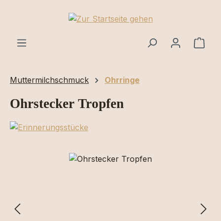
Zum Hauptinhalt springen
Ware
Muttermilchschmuck
Ohrringe
Ohrstecker Tropfen
Bildergalerie überspringen