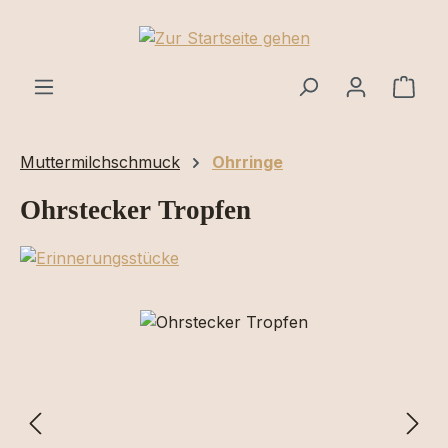
Zum Hauptinhalt springen
Ware
Muttermilchschmuck
Ohrringe
Ohrstecker Tropfen
Bildergalerie überspringen